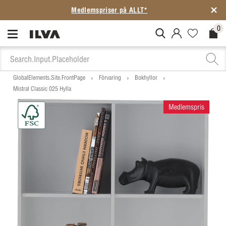
Medlemspriser på ALLT*
0
MitIlva.Login
Favorites.N
Check
GlobalElements.Site.FrontPage
Förvaring
Bokhyllor
Mistral Classic 025 Hylla
Medlemspris