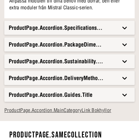
Anpassa modulen till dina behov med dörrar, ben eller
extra moduler från Mistral Classic-serien.
ProductPage.Accordion.Specifications.Title
ProductPage.Accordion.PackageDimensionsAndWeight.T
ProductPage.Accordion.Sustainability.Title
ProductPage.Accordion.DeliveryMethods.Title
ProductPage.Accordion.Guides.Title
ProductPage.Accordion.MainCategoryLink Bokhyllor
PRODUCTPAGE.SAMECOLLECTION