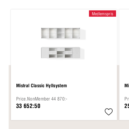
Medlemspris
Mistral Classic Hyllsystem
Mi
Price.NonMember 44 870:-
Pr
33 652:50
2