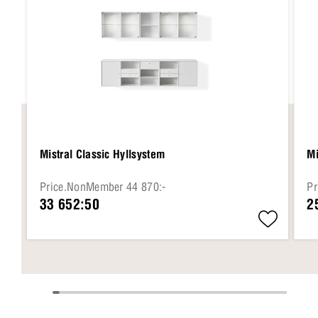
Mistral Classic Hyllsystem
Mi
Price.NonMember 44 870:-
Pr
33 652:50
2