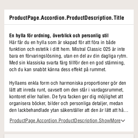
ProductPage.Accordion.ProductDescription.Title
En hylla för ordning, överblick och personlig stil
Här får du en hylla som är skapad för att föra in både
funktion och estetik i ditt hem. Mistral Classic 025 är inte
bara en förvaringslösning, utan en del av din dagliga rytm.
Med sin klassiska svarta färg tillför den en god stämning,
och du kan snabbt känna dess effekt på rummet.
Hyllaens enkla form och harmoniska proportioner gör den
lätt att inreda runt, oavsett om den står i vardagsrummet,
kontoret eller hallen. De fyra facken ger dig möjlighet att
organisera böcker, bilder och personliga detaljer, medan
den lackbehandlade ytan säkerställer att den är lätt att hålla
ren. Materialet i svartbetsad askfanér gör den robust och
ProductPage.Accordion.ProductDescription.ShowMore
redo för daglig användning.
Mistral Classic 025 i korthet