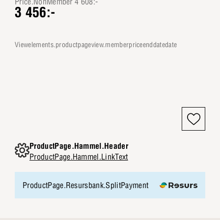
Price.NonMember 4 608:-
3 456:-
viewelements.productpageview.memberpriceenddatedate
ProductPage.Hammel.Header
ProductPage.Hammel.LinkText
ProductPage.Resursbank.SplitPayment