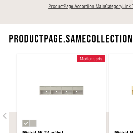
ProductPage.Accordion.MainCategoryLink 
PRODUCTPAGE.SAMECOLLECTION
Medlemspris
Mistral AV TV-möbel
Mistral 