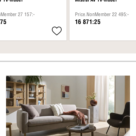
nMember 27 157:-
Price.NonMember 22 495:-
:75
16 871:25