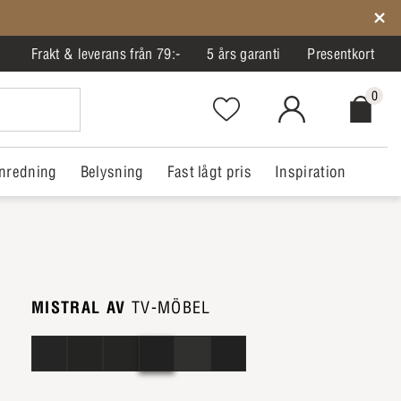
Frakt & leverans från 79:-
5 års garanti
Presentkort
0
Favorites.NavigationButton.Text
MitIlva.Login
Checkout.
nredning
Belysning
Fast lågt pris
Inspiration
MISTRAL AV
TV-MÖBEL