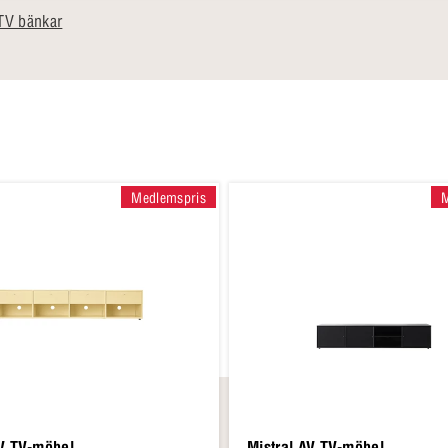
TV bänkar
Medlemspris
AV TV-möbel
Mistral AV TV-möbel