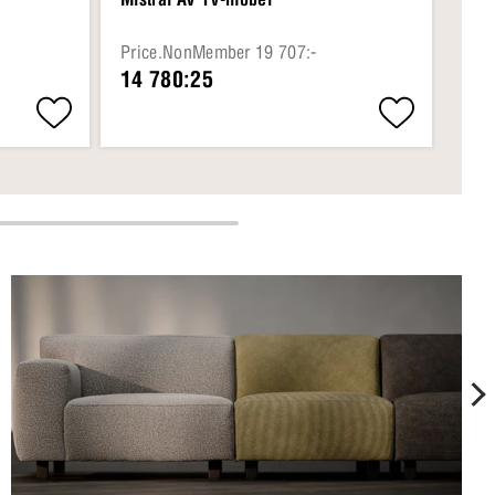
Price.NonMember 19 707:-
Pri
14 780:25
14 