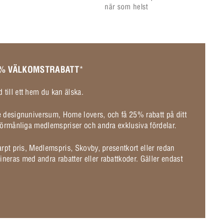
när som helst
 % VÄLKOMSTRABATT
*
 till ett hem du kan älska.
de designuniversum, Home lovers, och få 25% rabatt på ditt
l förmånliga medlemspriser och andra exklusiva fördelar.
karpt pris, Medlemspris, Skovby, presentkort eller redan
ineras med andra rabatter eller rabattkoder. Gäller endast