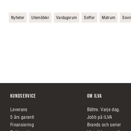
Nyheter
Utemöbler
Vardagsrum
Soffor
Matrum
Sov
KUNDSERVICE
OM ILVA
Leverans
Bättre. Varje dag.
5 års garanti
Jobb på ILVA
Finansiering
Brands och serier