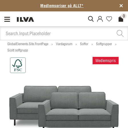
Medlemspriser på ALLT*
0
MitIlva.Login
Favorites.N
Check
GlobalElements.Site.FrontPage
Vardagsrum
Soffor
Soffgrupper
Scott soffgrupp
Medlemspris