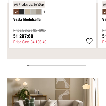
ProductList.SofaDap
+
Vesta Modulsoffa
Ve
Price.Before 85 496:-
Pr
51 297:60
5
Price.Save 34 198:40
Pr