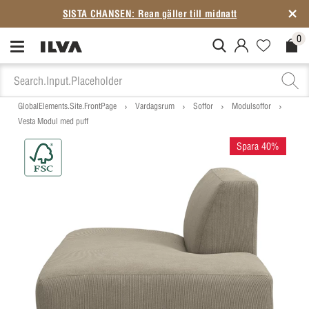
0
MitIlva.Login
Favorites.N
Check
GlobalElements.Site.FrontPage
Vardagsrum
Soffor
Modulsoffor
Vesta Modul med puff
Spara 40%