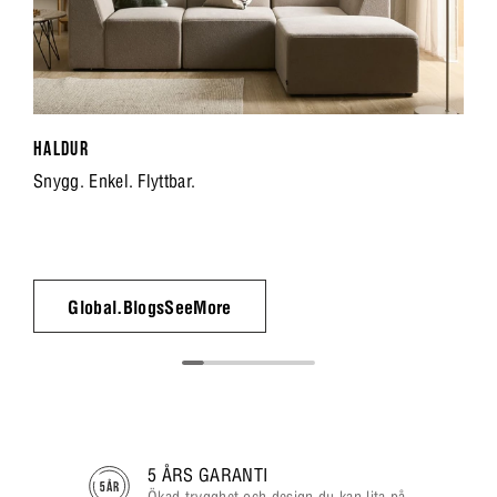
HALDUR
Snygg. Enkel. Flyttbar.
Global.BlogsSeeMore
5 ÅRS GARANTI
Ökad trygghet och design du kan lita på