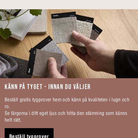
KÄNN PÅ TYGET - INNAN DU VÄLJER
Beställ gratis tygprover hem och känn på kvaliteten i lugn och
ro.
Se färgerna i ditt eget ljus och hitta den stämning som känns
helt rätt.
Beställ tygprover