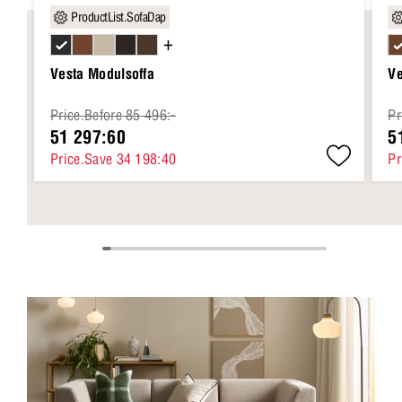
ProductList.SofaDap
+
Vesta Modulsoffa
Ve
Price.Before 85 496:-
Pr
51 297:60
5
Price.Save 34 198:40
Pr