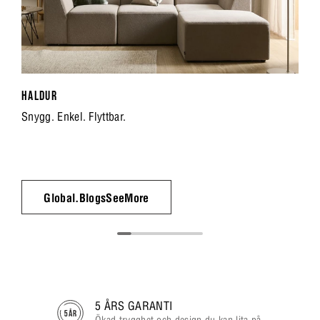
HALDUR
Snygg. Enkel. Flyttbar.
Global.BlogsSeeMore
5 ÅRS GARANTI
Ökad trygghet och design du kan lita på