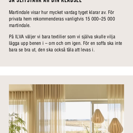
SÅ SLITSTARK ÄR DIN KLÄDSEL
Martindale visar hur mycket vardag tyget klarar av. För
privata hem rekommenderas vanligtvis 15 000–25 000
martindale.
På ILVA väljer vi bara textilier som vi själva skulle vilja
lägga upp benen i – om och om igen. För en soffa ska inte
bara se bra ut, den ska också tåla att levas i.