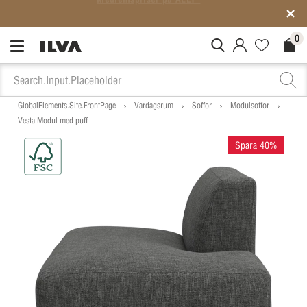
SISTA CHANSEN: Rean slutar på söndag
0
MitIlva.Login
Favorites.N
Check
GlobalElements.Site.FrontPage
Vardagsrum
Soffor
Modulsoffor
Vesta Modul med puff
Spara 40%