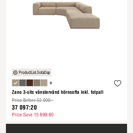
ProductList.SofaDap
+
Zano 3-sits vänstervänd hörnsoffa inkl. fotpall
Price.Before 52 996:-
37 097:20
Price.Save 15 898:80