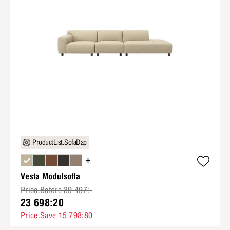
ProductList.SofaDap
+
Vesta Modulsoffa
Price.Before 39 497:-
23 698:20
Price.Save 15 798:80