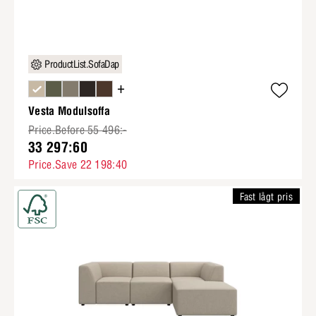
ProductList.SofaDap
+
Vesta Modulsoffa
Price.Before 55 496:-
33 297:60
Price.Save 22 198:40
Fast lågt pris