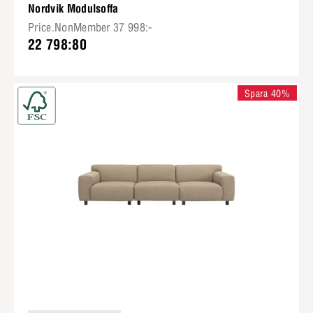
Nordvik Modulsoffa
Price.NonMember 37 998:-
22 798:80
Spara 40%