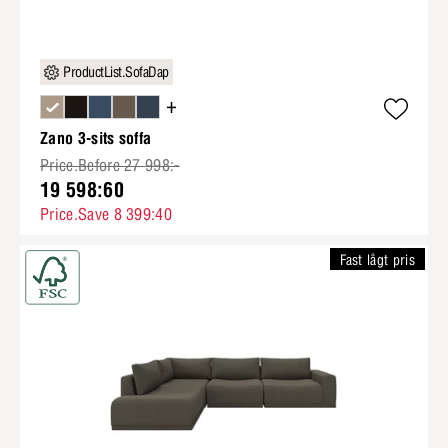
ProductList.SofaDap
+
Zano 3-sits soffa
Price.Before 27 998:-
19 598:60
Price.Save 8 399:40
Fast lågt pris