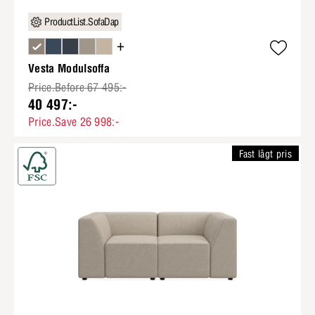
ProductList.SofaDap
+
Vesta Modulsoffa
Price.Before 67 495:-
40 497:-
Price.Save 26 998:-
Fast lågt pris