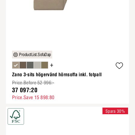
ProductList.SofaDap
+
Zano 3-sits högervänd hörnsoffa inkl. fotpall
Price.Before 52 996:-
37 097:20
Price.Save 15 898:80
Spara 30%