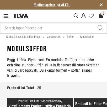
Medlemspriser på ALLT*
0
MitIlva.Login
Favorites.N
Check
GlobalElements.Site.FrontPage
Vardagsrum
Soffor
Modulsoffor
MODULSOFFOR
Bygg. Utöka. Flytta runt. En modulsoffa följer dina idéer
och dina stunder – från stilla kaffepauser till stora skratt en
vanlig vardagskväll. Du skapar formen – soffan skapar
trivseln.
ProductList.Total
125
ProductList.Filter.MobileSortedBy
ProductList.Filter.Mo
ViewElements.ProductListView.Popularity