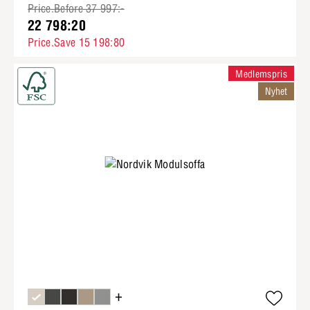
Price.Before 37 997:-
22 798:20
Price.Save 15 198:80
Medlemspris
Nyhet
+