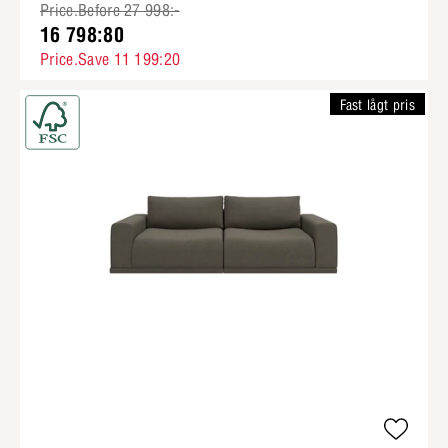
Price.Before 27 998:-
16 798:80
Price.Save 11 199:20
Fast lågt pris