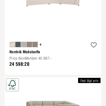
+
Nordvik Modulsoffa
Price.NonMember 40 997:-
24 598:20
Fast lågt pris