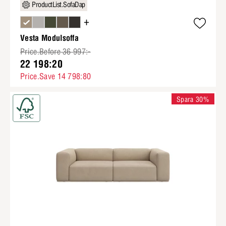
ProductList.SofaDap
+
Vesta Modulsoffa
Price.Before 36 997:-
22 198:20
Price.Save 14 798:80
Spara 30%