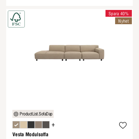
Spara 40%
Nyhet
ProductList.SofaDap
+
Vesta Modulsoffa