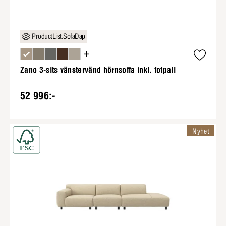
ProductList.SofaDap
+
Zano 3-sits vänstervänd hörnsoffa inkl. fotpall
52 996:-
Nyhet