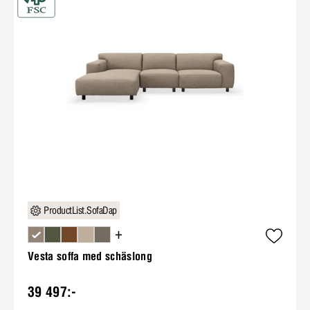
ProductList.SofaDap
+
Vesta soffa med schäslong
39 497:-