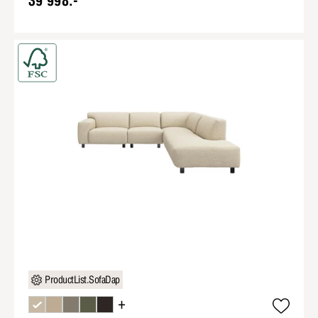
39 998:-
ProductList.SofaDap
+