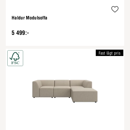
Haldur Modulsoffa
5 499:-
Fast lågt pris