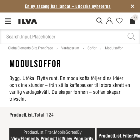
En ny säsong har landat – utforska nyheterna
0
MitIlva.Login
Favorites.N
Check
GlobalElements.Site.FrontPage
Vardagsrum
Soffor
Modulsoffor
MODULSOFFOR
Bygg. Utöka. Flytta runt. En modulsoffa följer dina idéer
och dina stunder – från stilla kaffepauser till stora skratt en
vanlig vardagskväll. Du skapar formen – soffan skapar
trivseln.
ProductList.Total
124
ProductList.Filter.MobileSortedBy
ProductList.Filter.Mo
ViewElements.ProductListView.Popularity