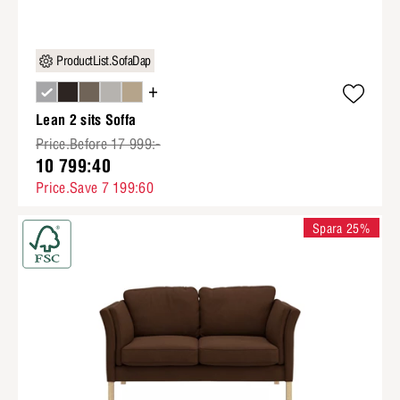
ProductList.SofaDap
+
Lean 2 sits Soffa
Price.Before 17 999:-
10 799:40
Price.Save 7 199:60
Spara 25%