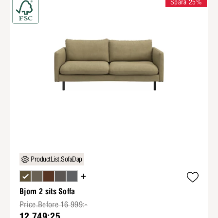
Spara 25%
ProductList.SofaDap
+
Bjorn 2 sits Soffa
Price.Before 16 999:-
12 749:25