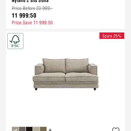
Nyland 2 sits Soffa
Price.Before 23 999:-
11 999:50
Price.Save 11 999:50
Spara 25%
+