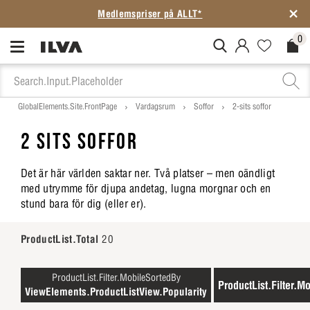
Medlemspriser på ALLT*
0
MitIlva.Login
Favorites.N
Check
GlobalElements.Site.FrontPage
Vardagsrum
Soffor
2-sits soffor
2 SITS SOFFOR
Det är här världen saktar ner. Två platser – men oändligt
med utrymme för djupa andetag, lugna morgnar och en
stund bara för dig (eller er).
ProductList.Total
20
ProductList.Filter.MobileSortedBy
ProductList.Filter.Mo
ViewElements.ProductListView.Popularity