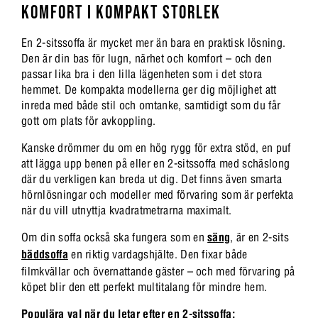
KOMFORT I KOMPAKT STORLEK
En 2-sitssoffa är mycket mer än bara en praktisk lösning.
Den är din bas för lugn, närhet och komfort – och den
passar lika bra i den lilla lägenheten som i det stora
hemmet. De kompakta modellerna ger dig möjlighet att
inreda med både stil och omtanke, samtidigt som du får
gott om plats för avkoppling.
Kanske drömmer du om en hög rygg för extra stöd, en puf
att lägga upp benen på eller en 2-sitssoffa med schäslong
där du verkligen kan breda ut dig. Det finns även smarta
hörnlösningar och modeller med förvaring som är perfekta
när du vill utnyttja kvadratmetrarna maximalt.
Om din soffa också ska fungera som en
säng
, är en 2-sits
bäddsoffa
en riktig vardagshjälte. Den fixar både
filmkvällar och övernattande gäster – och med förvaring på
köpet blir den ett perfekt multitalang för mindre hem.
Populära val när du letar efter en 2-sitssoffa: