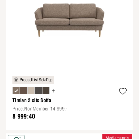
ProductList.SofaDap
+
Timian 2 sits Soffa
Price.NonMember 14 999:-
8 999:40
Medlemspris