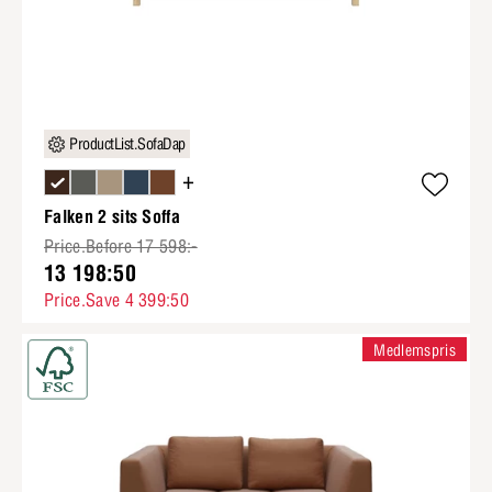
ProductList.SofaDap
+
Falken 2 sits Soffa
Price.Before 17 598:-
13 198:50
Price.Save 4 399:50
Medlemspris