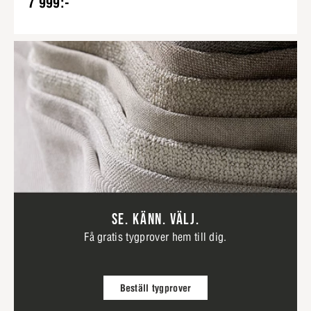
7 999:-
SE. KÄNN. VÄLJ.
Få gratis tygprover hem till dig.
Beställ tygprover