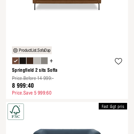
ProductList.SofaDap
+
Springfield 2 sits Soffa
Price.Before 14 999:-
8 999:40
Price.Save 5 999:60
Fast lågt pris