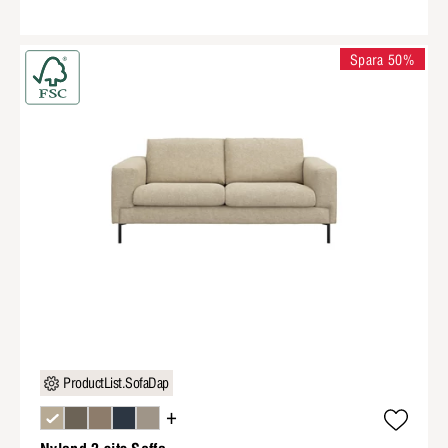
Spara 50%
ProductList.SofaDap
+