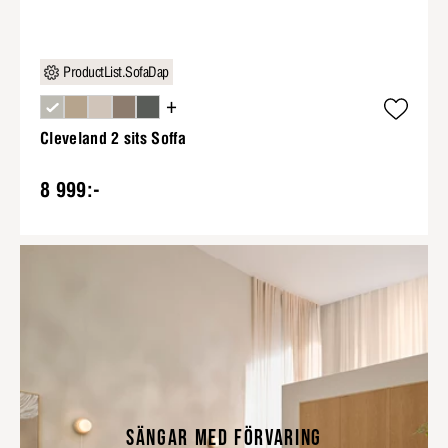
ProductList.SofaDap
+
Cleveland 2 sits Soffa
8 999:-
SÄNGAR MED FÖRVARING