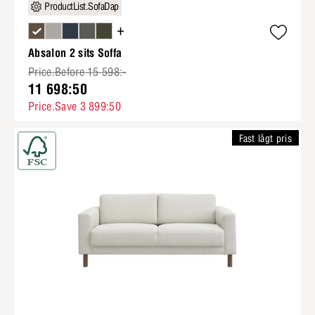
ProductList.SofaDap
+
Absalon 2 sits Soffa
Price.Before 15 598:-
11 698:50
Price.Save 3 899:50
Fast lågt pris