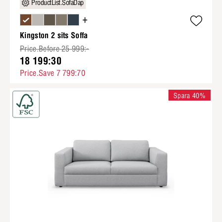
ProductList.SofaDap
+
Kingston 2 sits Soffa
Price.Before 25 999:-
18 199:30
Price.Save 7 799:70
Spara 40%