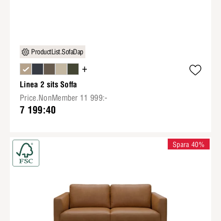
ProductList.SofaDap
+
Linea 2 sits Soffa
Price.NonMember 11 999:-
7 199:40
Spara 40%