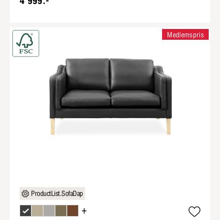
4 999:-
Medlemspris
ProductList.SofaDap
+