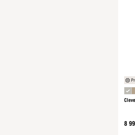
Pr
Cleve
8 99