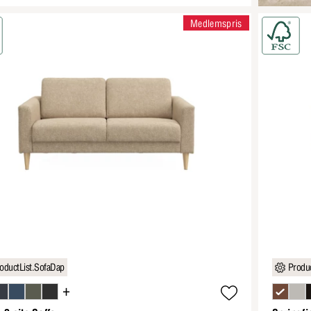
Medlemspris
oductList.SofaDap
Produc
+