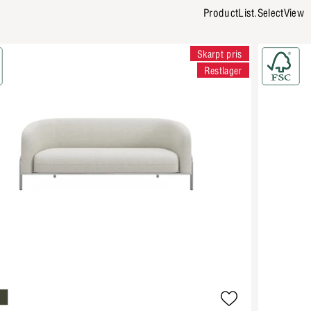
ProductList.SelectView
Skarpt pris
Restlager