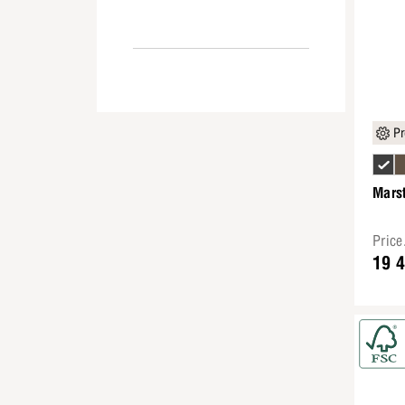
Pr
Marst
Pric
19 