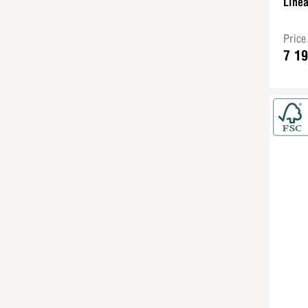
Linea
Pric
7 1