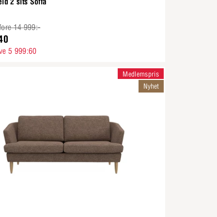
eld 2 sits Soffa
fore 14 999:-
40
ve 5 999:60
Medlemspris
Nyhet