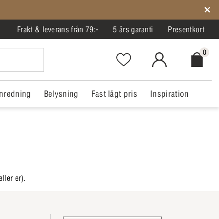
Frakt & leverans från 79:-
5 års garanti
Presentkort
0
Favorites.NavigationButton.Text
MitIlva.Login
Checkout.
nredning
Belysning
Fast lågt pris
Inspiration
ller er).