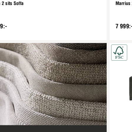
2 sits Soffa
Marrius 
9:-
7 999: