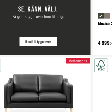
SE. KÄNN. VÄLJ.
Få gratis tygprover hem till dig.
Mexico 2
Beställ tygprover
4 999:
Medlemspris