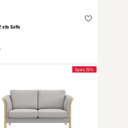
 sits Soffa
-
Spara 25%