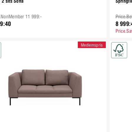
 2 sits Soffa
Springfi
e.NonMember 11 999:-
Price.Be
99:40
8 999:
Price.Sa
Medlemspris