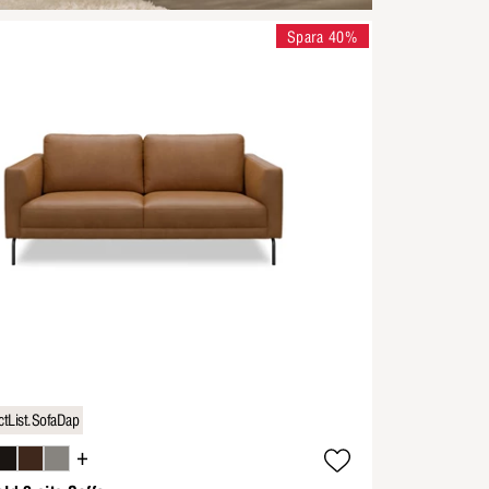
Spara 40%
tList.SofaDap
+