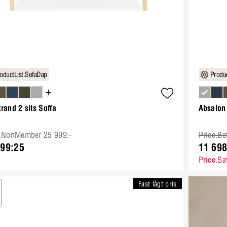
oductList.SofaDap
Produc
+
rand 2 sits Soffa
Absalon 
e.NonMember 25 999:-
Price.Be
499:25
11 698
Price.Sa
Fast lågt pris