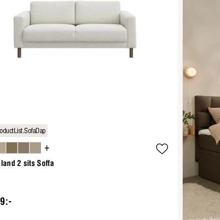
oductList.SofaDap
+
land 2 sits Soffa
9:-