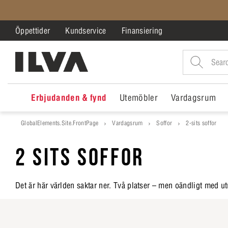
Öppettider
Kundservice
Finansiering
Erbjudanden & fynd
Utemöbler
Vardagsrum
GlobalElements.Site.FrontPage
Vardagsrum
Soffor
2-sits soffor
2 SITS SOFFOR
Det är här världen saktar ner. Två platser – men oändligt med u