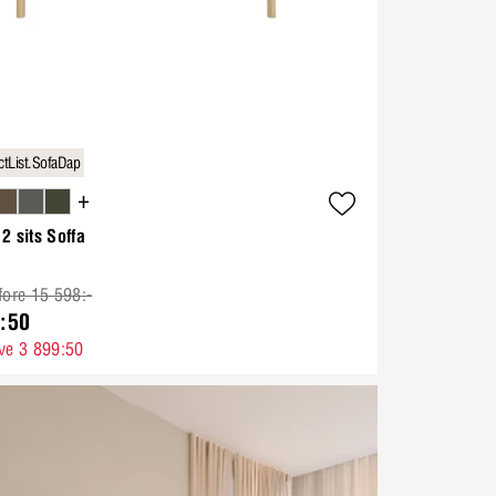
tList.SofaDap
+
2 sits Soffa
fore 15 598:-
:50
ve 3 899:50