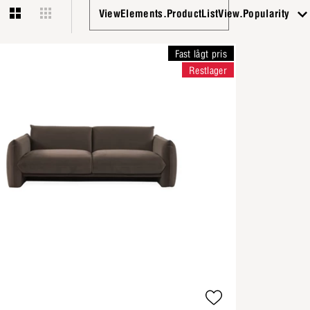
ViewElements.ProductListView.Popularity
Fast lågt pris
Restlager