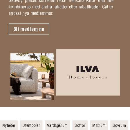
Skovby, presentkort eller redan nedsatta varor. Kan inte
kombineras med andra rabatter eller rabattkoder. Gäller
endast nya medlemmar.
Bli medlem nu
Nyheter
Utemöbler
Vardagsrum
Soffor
Matrum
Sovrum