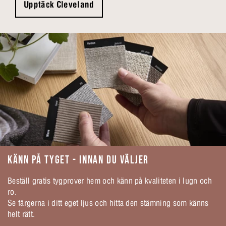
Upptäck Cleveland
KÄNN PÅ TYGET - INNAN DU VÄLJER
Beställ gratis tygprover hem och känn på kvaliteten i lugn och
ro.
Se färgerna i ditt eget ljus och hitta den stämning som känns
helt rätt.