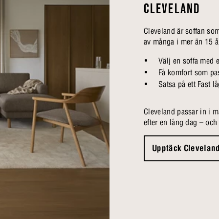
CLEVELAND
Cleveland är soffan som 
av många i mer än 15 å
Välj en soffa med e
Få komfort som pa
Satsa på ett Fast l
Cleveland passar in i 
efter en lång dag – oc
Upptäck Clevelan