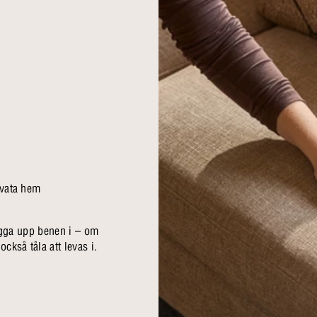
ivata hem
 lägga upp benen i – om
ckså tåla att levas i.