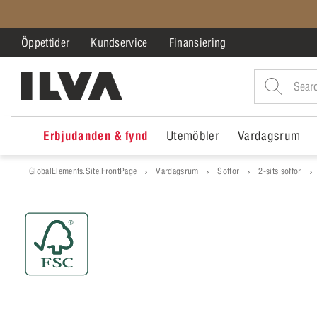
Öppettider
Kundservice
Finansiering
Erbjudanden & fynd
Utemöbler
Vardagsrum
GlobalElements.Site.FrontPage
Vardagsrum
Soffor
2-sits soffor