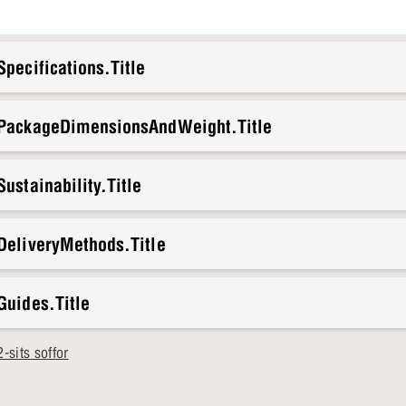
pecifications.Title
.PackageDimensionsAndWeight.Title
ustainability.Title
DeliveryMethods.Title
Guides.Title
sits soffor