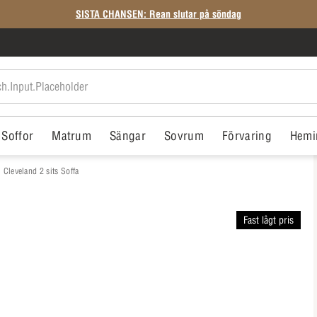
SISTA CHANSEN: Rean slutar på söndag
Soffor
Matrum
Sängar
Sovrum
Förvaring
Hemi
Cleveland 2 sits Soffa
Fast lågt pris