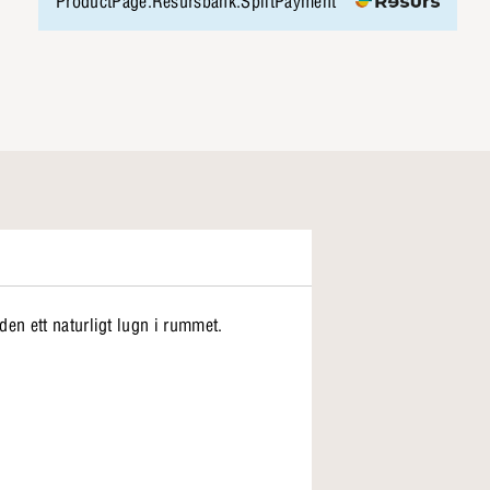
ProductPage.Resursbank.SplitPayment
en ett naturligt lugn i rummet.