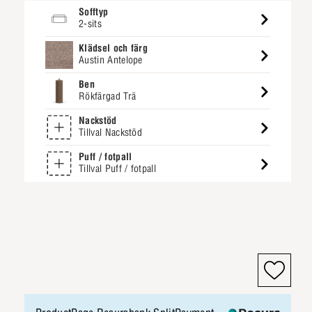
Sofftyp
2-sits
Klädsel och färg
Austin Antelope
Ben
Rökfärgad Trä
Nackstöd
Tillval Nackstöd
Puff / fotpall
Tillval Puff / fotpall