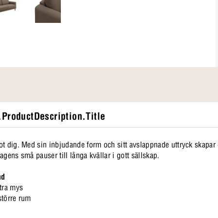
ProductDescription.Title
t dig. Med sin inbjudande form och sitt avslappnade uttryck skapar d
dagens små pauser till långa kvällar i gott sällskap.
nd
xtra mys
större rum