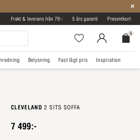
Frakt & leverans från 79:-
5 års garanti
Presentkort
0
Favorites.NavigationButton.Text
MitIlva.Login
Checkout.
nredning
Belysning
Fast lågt pris
Inspiration
CLEVELAND
2 SITS SOFFA
7 499:-