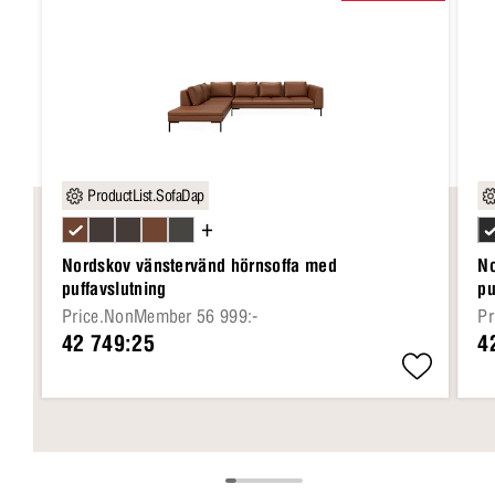
ProductList.SofaDap
+
Nordskov vänstervänd hörnsoffa med
No
puffavslutning
pu
Price.NonMember 56 999:-
Pr
42 749:25
4