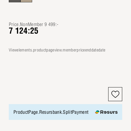
Price.NonMember 9 499:-
7 124:25
viewelements.productpageview.memberpriceenddatedate
ProductPage.Resursbank.SplitPayment