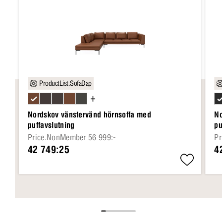
ProductList.SofaDap
+
Nordskov vänstervänd hörnsoffa med
No
puffavslutning
pu
Price.NonMember 56 999:-
Pr
42 749:25
4