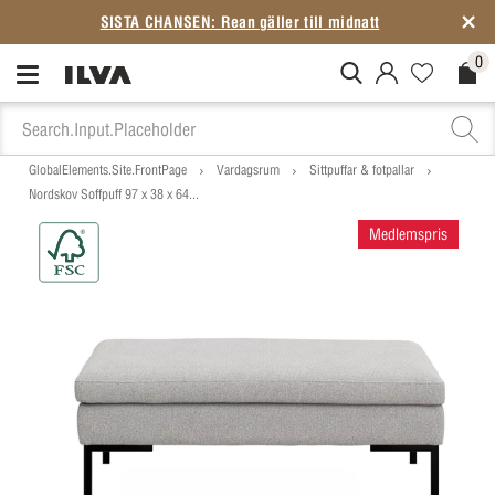
SISTA CHANSEN: Rean gäller till midnatt
0
MitIlva.Login
Favorites.N
Check
GlobalElements.Site.FrontPage
Vardagsrum
Sittpuffar & fotpallar
Nordskov Soffpuff 97 x 38 x 64...
Medlemspris