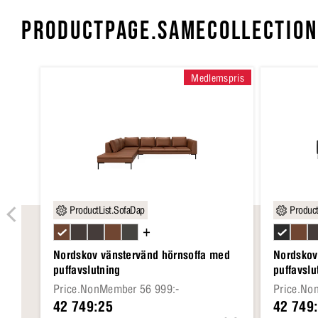
PRODUCTPAGE.SAMECOLLECTION
Medlemspris
ProductList.SofaDap
Product
+
Nordskov vänstervänd hörnsoffa med
Nordskov
puffavslutning
puffavslu
Price.NonMember 56 999:-
Price.No
42 749:25
42 749