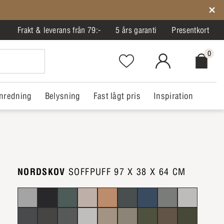
Frakt & leverans från 79:-
5 års garanti
Presentkort
0
Favorites.NavigationButton.Text
MitIlva.Login
Checkout.
nredning
Belysning
Fast lågt pris
Inspiration
NORDSKOV
SOFFPUFF 97 X 38 X 64 CM