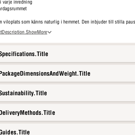
i varje inredning
vardagsrummet
 viloplats som känns naturlig i hemmet. Den inbjuder till stilla pau
enen slappna av. En puff som gör det enkelt att finna ro i vardagen.
ctDescription.ShowMore
pecifications.Title
.PackageDimensionsAndWeight.Title
ustainability.Title
DeliveryMethods.Title
Guides.Title