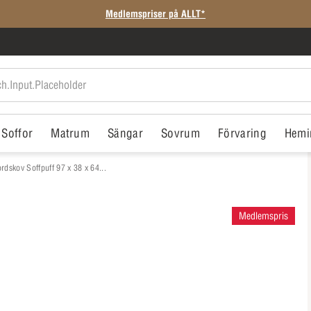
SISTA CHANSEN: Rean slutar i morgon
Soffor
Matrum
Sängar
Sovrum
Förvaring
Hemi
rdskov Soffpuff 97 x 38 x 64...
Medlemspris