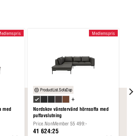
Medlemspris
Medlemspris
ProductList.SofaDap
P
+
fa med
Nordskov vänstervänd hörnsoffa med
Nord
puffavslutning
Price.NonMember 55 499:-
Pri
41 624:25
27 