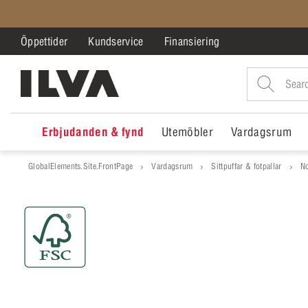
Öppettider
Kundservice
Finansiering
Erbjudanden & fynd
Utemöbler
Vardagsrum
GlobalElements.Site.FrontPage
Vardagsrum
Sittpuffar & fotpallar
No