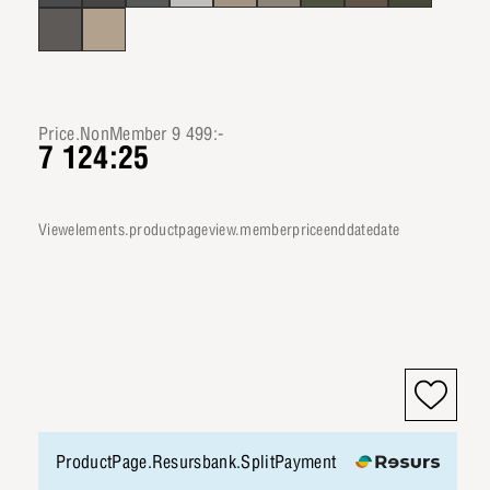
Price.NonMember 9 499:-
7 124:25
viewelements.productpageview.memberpriceenddatedate
ProductPage.Resursbank.SplitPayment