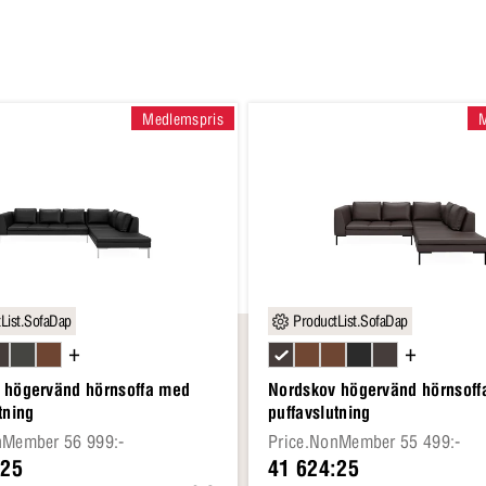
Medlemspris
List.SofaDap
ProductList.SofaDap
+
+
 högervänd hörnsoffa med
Nordskov högervänd hörnsof
tning
puffavslutning
nMember 56 999:-
Price.NonMember 55 499:-
:25
41 624:25