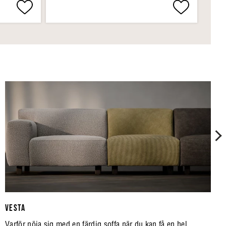
VESTA
Varför nöja sig med en färdig soffa när du kan få en hel