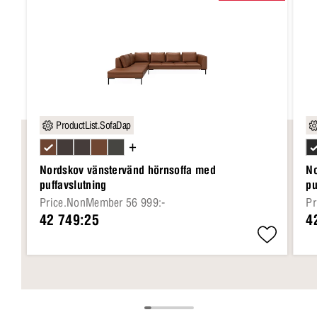
ProductList.SofaDap
+
Nordskov vänstervänd hörnsoffa med
No
puffavslutning
pu
Price.NonMember 56 999:-
Pr
42 749:25
4