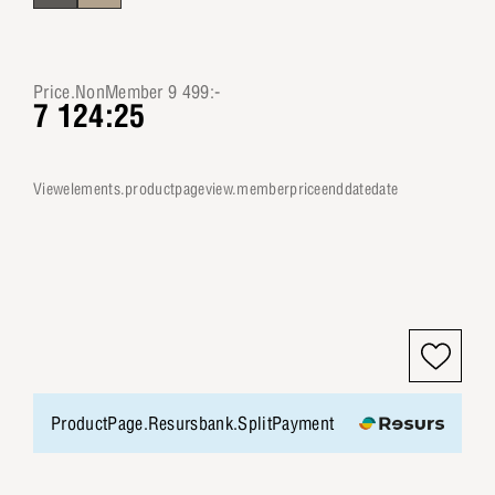
Price.NonMember 9 499:-
7 124:25
viewelements.productpageview.memberpriceenddatedate
ProductPage.Resursbank.SplitPayment