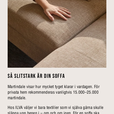
SÅ SLITSTARK ÄR DIN SOFFA
Martindale visar hur mycket tyget klarar i vardagen. För
privata hem rekommenderas vanligtvis 15.000–25.000
martindale.
Hos ILVA väljer vi bara textilier som vi själva gärna skulle
slänga upp benen i – om och om igen. För en soffa ska