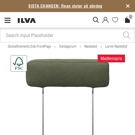
SISTA CHANSEN: Rean slutar på söndag
0
MitIlva.Login
Favorites.N
Check
GlobalElements.Site.FrontPage
Vardagsrum
Nackstöd
Larvik Nackstöd
Medlemspris