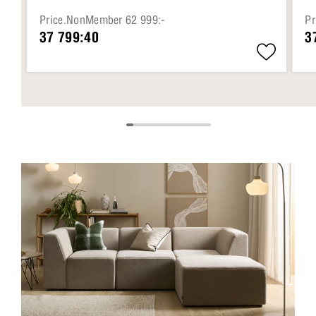
Price.NonMember 62 999:-
Pr
37 799:40
3