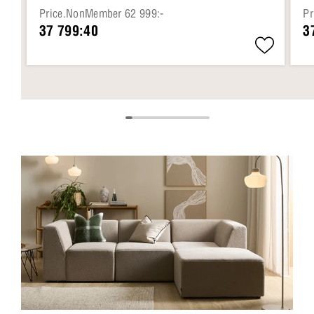
Price.NonMember 62 999:-
Pr
37 799:40
3