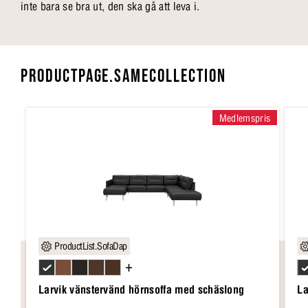
inte bara se bra ut, den ska gå att leva i.
PRODUCTPAGE.SAMECOLLECTION
Medlemspris
ProductList.SofaDap
+
Larvik vänstervänd hörnsoffa med schäslong
La