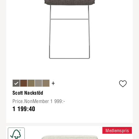
+
Scott Nackstöd
Price.NonMember 1 999:-
1 199:40
Medlemspris