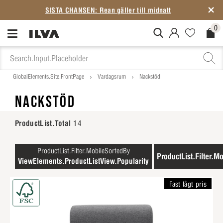
SISTA CHANSEN: Rean gäller till midnatt
0
MitIlva.Login
Favorites.N
Check
GlobalElements.Site.FrontPage
Vardagsrum
Nackstöd
NACKSTÖD
ProductList.Total
14
ProductList.Filter.MobileSortedBy
ProductList.Filter.Mo
ViewElements.ProductListView.Popularity
Fast lågt pris