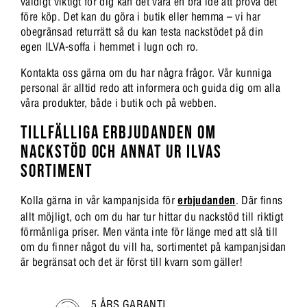
väldigt viktigt för dig kan det vara en bra idé att prova det
före köp. Det kan du göra i butik eller hemma – vi har
obegränsad returrätt så du kan testa nackstödet på din
egen ILVA-soffa i hemmet i lugn och ro.
Kontakta oss gärna om du har några frågor. Vår kunniga
personal är alltid redo att informera och guida dig om alla
våra produkter, både i butik och på webben.
TILLFÄLLIGA ERBJUDANDEN OM
NACKSTÖD OCH ANNAT UR ILVAS
SORTIMENT
Kolla gärna in vår kampanjsida för
erbjudanden
. Där finns
allt möjligt, och om du har tur hittar du nackstöd till riktigt
förmånliga priser. Men vänta inte för länge med att slå till
om du finner något du vill ha, sortimentet på kampanjsidan
är begränsat och det är först till kvarn som gäller!
5 ÅRS GARANTI