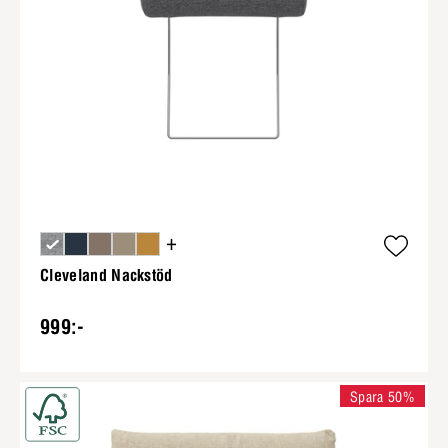
+
Cleveland Nackstöd
999:-
Spara 50%