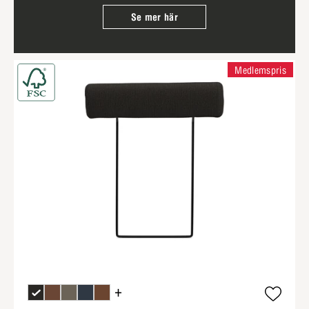
Se mer här
Medlemspris
+