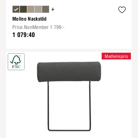
+
Molino Nackstöd
Price.NonMember 1 799:-
1 079:40
Medlemspris