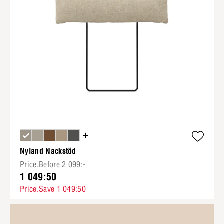
+
Nyland Nackstöd
Price.Before 2 099:-
1 049:50
Price.Save 1 049:50