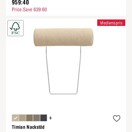
959:40
Price.Save 639:60
Medlemspris
+
Timian Nackstöd