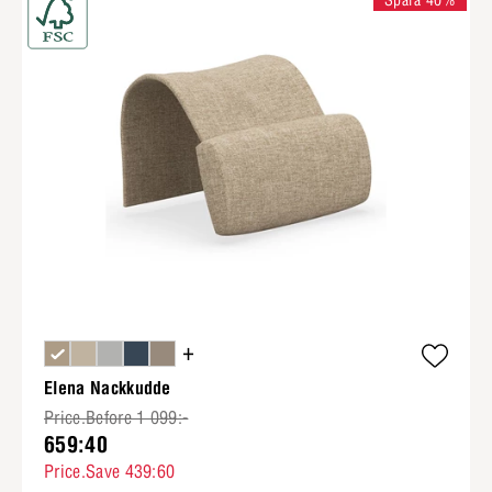
Spara 40%
+
Elena Nackkudde
Price.Before 1 099:-
659:40
Price.Save 439:60