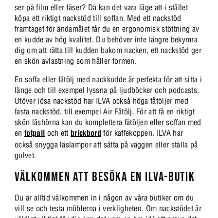
ser på film eller läser? Då kan det vara läge att i stället
köpa ett riktigt nackstöd till soffan. Med ett nackstöd
framtaget för ändamålet får du en ergonomisk stöttning av
en kudde av hög kvalitet. Du behöver inte längre bekymra
dig om att rätta till kudden bakom nacken, ett nackstöd ger
en skön avlastning som håller formen.
En soffa eller fåtölj med nackkudde är perfekta för att sitta i
länge och till exempel lyssna på ljudböcker och podcasts.
Utöver lösa nackstöd har ILVA också höga fåtöljer med
fasta nackstöd, till exempel Air Fåtölj. För att få en riktigt
skön läshörna kan du komplettera fåtöljen eller soffan med
en
fotpall
och ett
brickbord
för kaffekoppen. ILVA har
också snygga läslampor att sätta på väggen eller ställa på
golvet.
VÄLKOMMEN ATT BESÖKA EN ILVA-BUTIK
Du är alltid välkommen in i någon av våra butiker om du
vill se och testa möblerna i verkligheten. Om nackstödet är