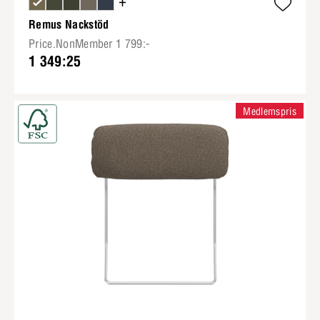
+
Remus Nackstöd
Price.NonMember 1 799:-
1 349:25
Medlemspris