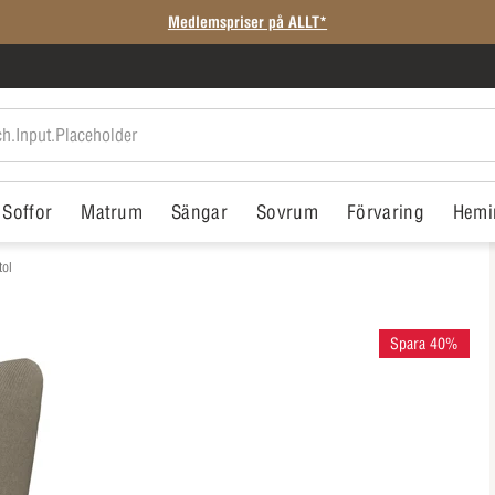
Medlemspriser på ALLT*
Soffor
Matrum
Sängar
Sovrum
Förvaring
Hemi
tol
Spara 40%