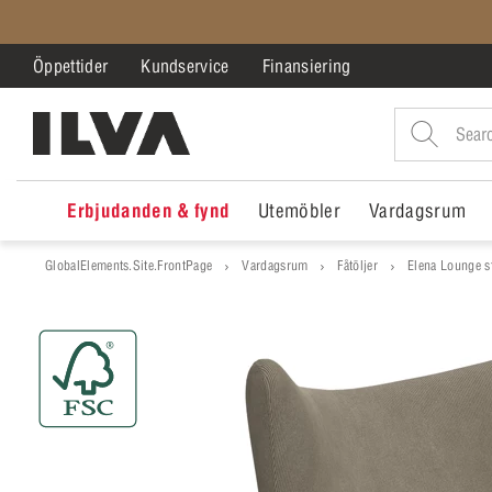
Öppettider
Kundservice
Finansiering
Erbjudanden & fynd
Utemöbler
Vardagsrum
GlobalElements.Site.FrontPage
Vardagsrum
Fåtöljer
Elena Lounge s