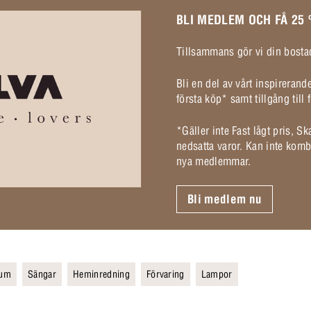
BLI MEDLEM OCH FÅ 25
Tillsammans gör vi din bostad
Bli en del av vårt inspireran
första köp* samt tillgång til
*Gäller inte Fast lågt pris, S
nedsatta varor. Kan inte komb
nya medlemmar.
Bli medlem nu
rum
Sängar
Heminredning
Förvaring
Lampor