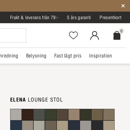
Frakt & leverans från 79:-
5 års garanti
Presentkort
0
Favorites.NavigationButton.Text
MitIlva.Login
Checkout.
nredning
Belysning
Fast lågt pris
Inspiration
ELENA
LOUNGE STOL