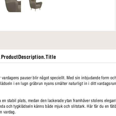
ProductDescription.Title
är vardagens pauser blir något speciellt. Med sin inbjudande form oc
Klädseln i en lugn gråbrun nyans smälter naturligt in i ditt vardags
n stabil plats, medan den lackerade ytan framhäver stolens eleganta
nda och tygklädseln känns både mjuk och slitstark. Här får du en fåtö
in vardag.