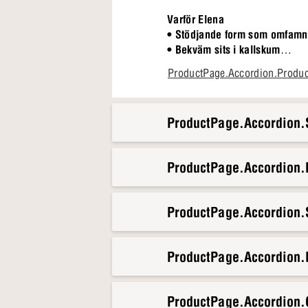
Varför Elena
• Stödjande form som omfamn
• Bekväm sits i kallskum
• Naturlig stomme i massiv la
ProductPage.Accordion.Produ
• Elegant gråbrun färg
Föreställ dig en lugn stund me
ProductPage.Accordion.S
oavsett om det är för de förs
kommer att bli din favoritplats
ProductPage.Accordion
ProductPage.Accordion.S
ProductPage.Accordion.
ProductPage.Accordion.