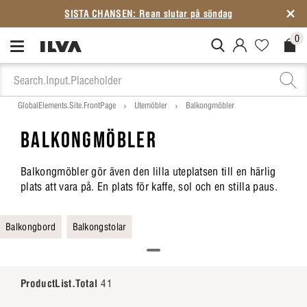
4,5★ på
Trustpilot
– över 6 000 omdömen
0
MitIlva.Login
Favorites.N
Check
GlobalElements.Site.FrontPage
Utemöbler
Balkongmöbler
BALKONGMÖBLER
Balkongmöbler gör även den lilla uteplatsen till en härlig
plats att vara på. En plats för kaffe, sol och en stilla paus.
Balkongbord
Balkongstolar
ProductList.Total
41