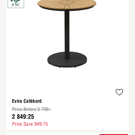
Evira Cafébord
Price.Before 3 799:-
2 849:25
Price.Save 949:75