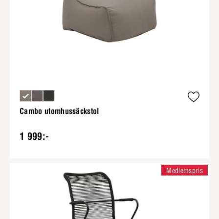
Cambo utomhussäckstol
1 999:-
Medlemspris