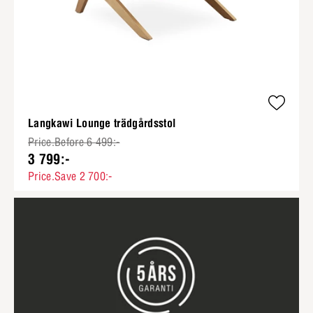
Langkawi Lounge trädgårdsstol
Price.Before 6 499:-
3 799:-
Price.Save 2 700:-