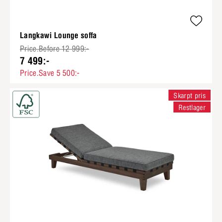
Langkawi Lounge soffa
Price.Before 12 999:-
7 499:-
Price.Save 5 500:-
Skarpt pris
Restlager