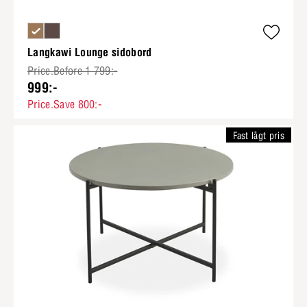
Langkawi Lounge sidobord
Price.Before 1 799:-
999:-
Price.Save 800:-
Fast lågt pris