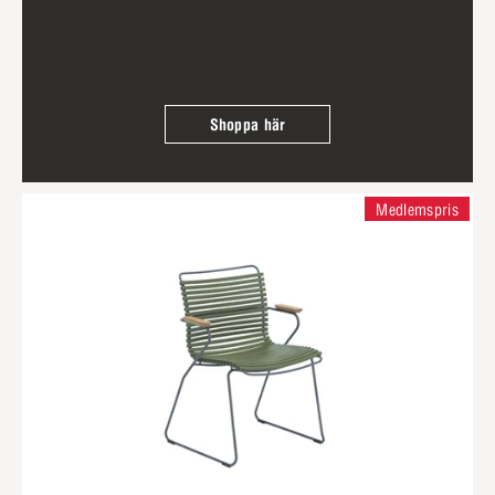
Shoppa här
Medlemspris