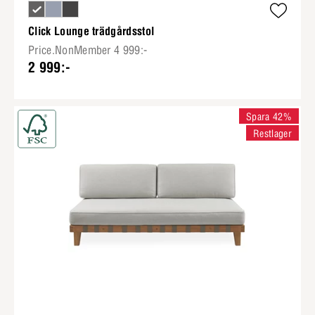
Click Lounge trädgårdsstol
Price.NonMember 4 999:-
2 999:-
Spara 42%
Restlager