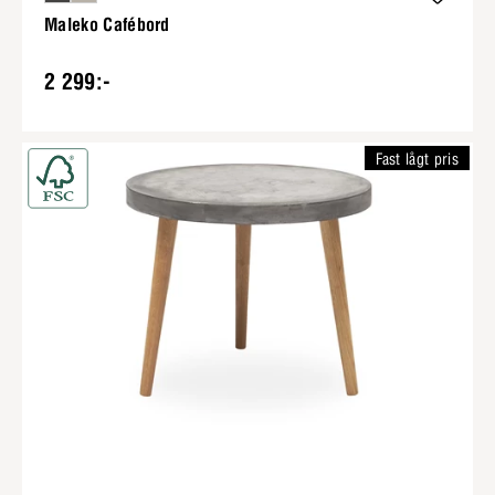
Maleko Cafébord
2 299:-
Fast lågt pris