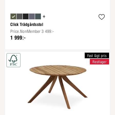
+
Click Trädgårdsstol
Price.NonMember 3 499:-
1 999:-
Fast lågt pris
Restlager