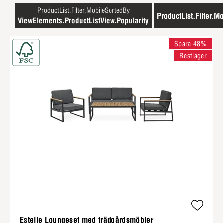
ProductList.Filter.MobileSortedBy
ProductList.Filter.Mo
ViewElements.ProductListView.Popularity
Spara 48%
Restlager
Estelle Loungeset med trädgårdsmöbler