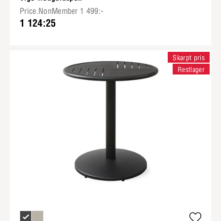
Price.NonMember 1 499:-
1 124:25
Skarpt pris
Restlager