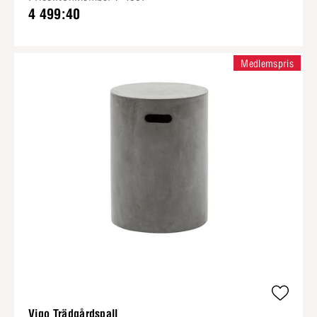
4 499:40
Medlemspris
Vigo Trädgårdspall