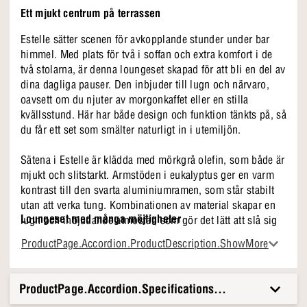
Ett mjukt centrum på terrassen
Estelle sätter scenen för avkopplande stunder under bar
himmel. Med plats för två i soffan och extra komfort i de
två stolarna, är denna loungeset skapad för att bli en del av
dina dagliga pauser. Den inbjuder till lugn och närvaro,
oavsett om du njuter av morgonkaffet eller en stilla
kvällsstund. Här har både design och funktion tänkts på, så
du får ett set som smälter naturligt in i utemiljön.
Sätena i Estelle är klädda med mörkgrå olefin, som både är
mjukt och slitstarkt. Armstöden i eukalyptus ger en varm
kontrast till den svarta aluminiumramen, som står stabilt
utan att verka tung. Kombinationen av material skapar en
Loungeset med många möjligheter
lugn och inbjudande atmosfär, som gör det lätt att slå sig
till ro.
Med det här trädgårdssetet från Estelle har du din
ProductPage.Accordion.ProductDescription.ShowMore
favoritplats på sommaren. Vill du njuta av en lugn stund i
soffan, eller vill du bjuda in gäster på en förfriskning i
Därför Estelle
skuggan? Oavsett hur du föredrar att tillbringa dina
ProductPage.Accordion.Specifications.Title
sommardagar är Estelle trädgårdsset en självklar plats.
● Mjuka former som stöttar utan att ta för mycket plats