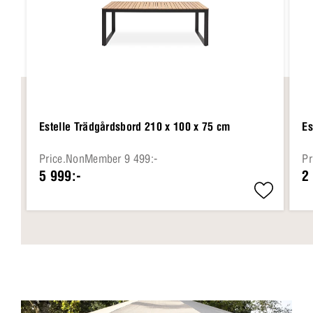
Estelle Trädgårdsbord 210 x 100 x 75 cm
Es
Price.NonMember 9 499:-
Pr
5 999:-
2