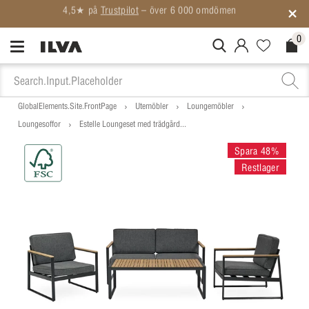
Medlemspriser på ALLT*
0
MitIlva.Login
Favorites.N
Check
GlobalElements.Site.FrontPage
Utemöbler
Loungemöbler
Loungesoffor
Estelle Loungeset med trädgård...
Spara 48%
Restlager