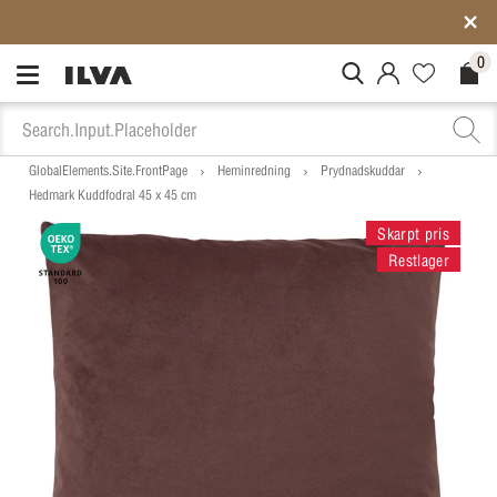
Medlemspriser på ALLT*
0
MitIlva.Login
Favorites.N
Check
GlobalElements.Site.FrontPage
Heminredning
Prydnadskuddar
Hedmark Kuddfodral 45 x 45 cm
Skarpt pris
Restlager