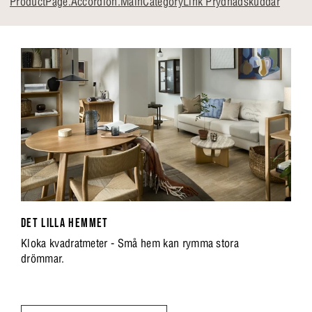
ProductPage.Accordion.MainCategoryLink Prydnadskuddar
DET LILLA HEMMET
Kloka kvadratmeter - Små hem kan rymma stora
drömmar.