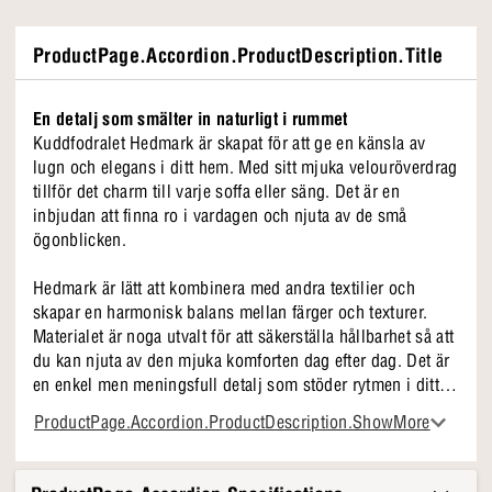
ProductPage.Accordion.ProductDescription.Title
En detalj som smälter in naturligt i rummet
Kuddfodralet Hedmark är skapat för att ge en känsla av
lugn och elegans i ditt hem. Med sitt mjuka velouröverdrag
tillför det charm till varje soffa eller säng. Det är en
inbjudan att finna ro i vardagen och njuta av de små
ögonblicken.
Hedmark är lätt att kombinera med andra textilier och
skapar en harmonisk balans mellan färger och texturer.
Materialet är noga utvalt för att säkerställa hållbarhet så att
du kan njuta av den mjuka komforten dag efter dag. Det är
en enkel men meningsfull detalj som stöder rytmen i ditt
hem.
ProductPage.Accordion.ProductDescription.ShowMore
Det speciella med Hedmark
● Mjukt velourtyg som inbjuder till det trevliga