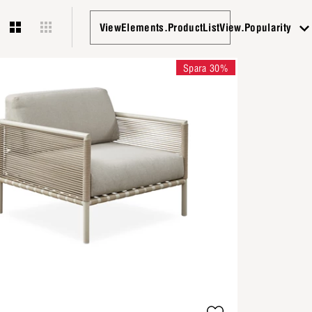
ViewElements.ProductListView.Popularity
Spara 30%