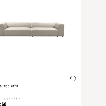
ounge soffa
fore 29 998:-
:60