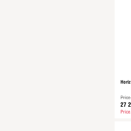
Hori
Price
27 
Price