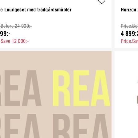
lle Loungeset med trädgårdsmöbler
Horizon
.Before 24 999:-
Price.Be
99:-
4 899:
.Save 12 000:-
Price.Sa