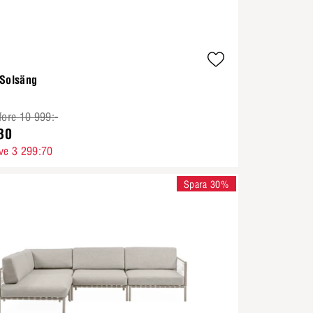
 Solsäng
fore 10 999:-
30
ve 3 299:70
Spara 30%