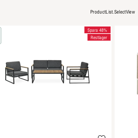
ProductList.SelectView
Spara 48%
Restlager