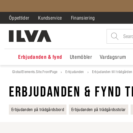
Öppettider
Kundservice
Finansiering
Erbjudanden & fynd
Utemöbler
Vardagsrum
GlobalElements.Site.FrontPage
Erbjudanden
Erbjudanden till trädgården
ERBJUDANDEN & FYND T
Erbjudanden på trädgårdsbord
Erbjudanden på trädgårdsstolar