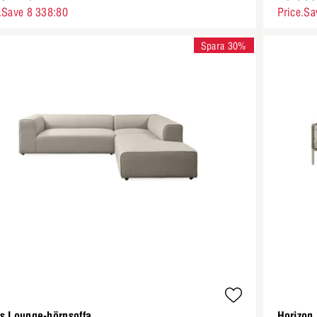
.Save 8 338:80
Price.Sa
Spara 30%
s Lounge-hörnsoffa
Horizon