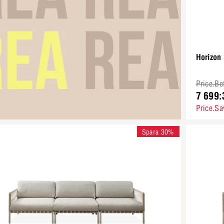
Horizon
Price.Be
7 699:
Price.Sa
Spara 30%