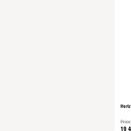
Horiz
Price
19 