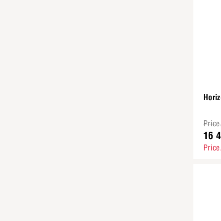
Horiz
Price
16 
Price