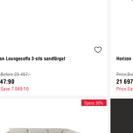
on Loungesoffa 3-sits sandfärgat
Horizon
.Before 23 497:-
Price.Be
447:90
21 697
.Save 7 049:10
Price.Sa
Spara 30%