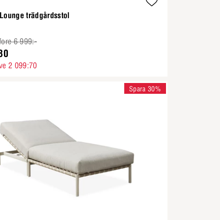
 Lounge trädgårdsstol
fore 6 999:-
30
ve 2 099:70
Spara 30%