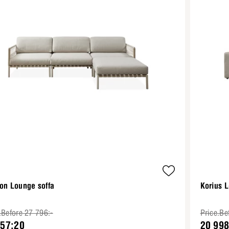
on Lounge soffa
Korius L
.Before 27 796:-
Price.Be
457:20
20 998