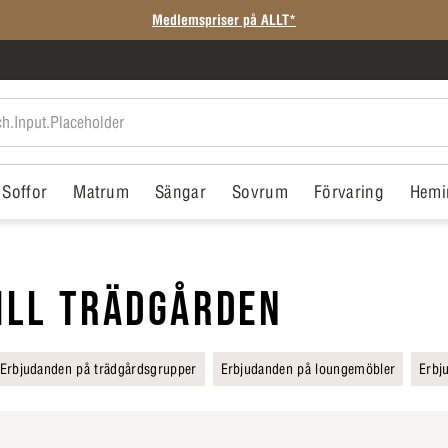
Medlemspriser på ALLT*
Soffor
Matrum
Sängar
Sovrum
Förvaring
Hemi
ILL TRÄDGÅRDEN
Erbjudanden på trädgårdsgrupper
Erbjudanden på loungemöbler
Erbj