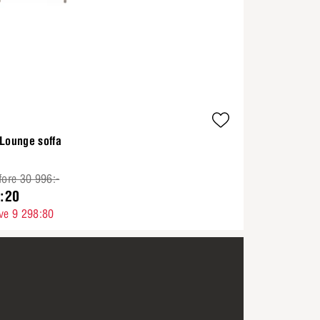
 Lounge soffa
fore 30 996:-
:20
ve 9 298:80