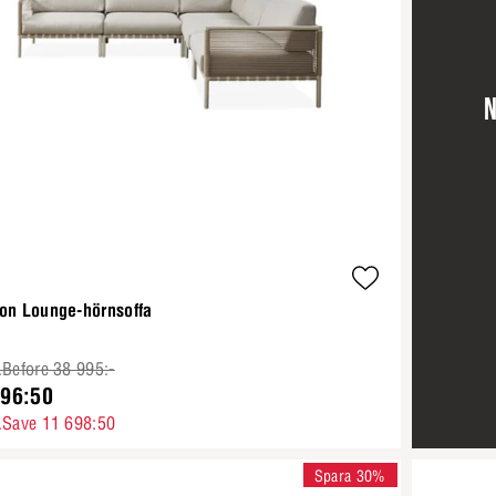
N
zon Lounge-hörnsoffa
.Before 38 995:-
296:50
.Save 11 698:50
Spara 30%