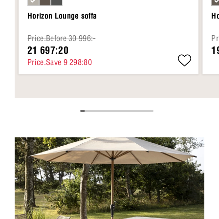
Horizon Lounge soffa
Ho
Price.Before 30 996:-
Pr
21 697:20
1
Price.Save 9 298:80