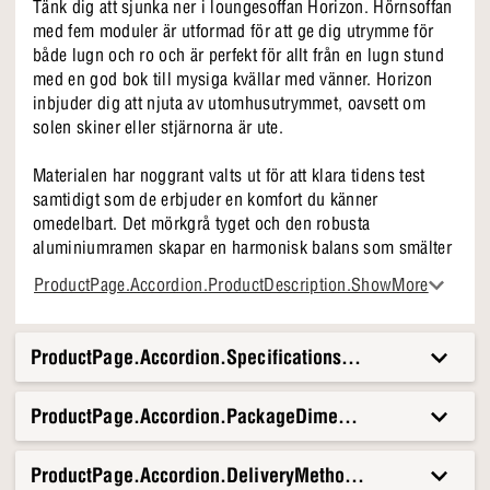
Tänk dig att sjunka ner i loungesoffan Horizon. Hörnsoffan
med fem moduler är utformad för att ge dig utrymme för
både lugn och ro och är perfekt för allt från en lugn stund
med en god bok till mysiga kvällar med vänner. Horizon
inbjuder dig att njuta av utomhusutrymmet, oavsett om
solen skiner eller stjärnorna är ute.
Materialen har noggrant valts ut för att klara tidens test
samtidigt som de erbjuder en komfort du känner
omedelbart. Det mörkgrå tyget och den robusta
aluminiumramen skapar en harmonisk balans som smälter
in naturligt i varje trädgård eller terrass.
ProductPage.Accordion.ProductDescription.ShowMore
Din sommarfavorit:
En riktig bästsäljare -
populär år efter år (och det förstår
ProductPage.Accordion.Specifications.Title
vi)
Moduler för alla kvadratmeter:
Alt. Terrass. Och allt
ProductPage.Accordion.PackageDimensionsAndWeight.T
däremellan
Den där loungekänslan -
du sätter dig ner... och bara
stannar kvar
ProductPage.Accordion.DeliveryMethods.Title