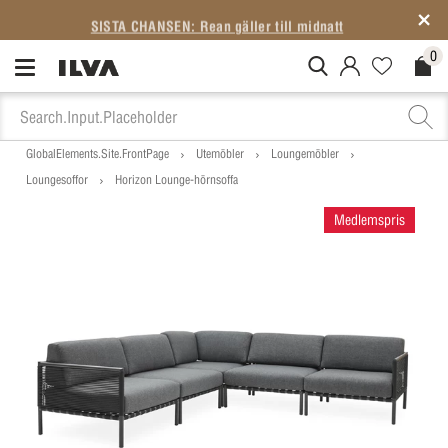
SISTA CHANSEN: Rean gäller till midnatt
0
MitIlva.Login
Favorites.N
Check
GlobalElements.Site.FrontPage
Utemöbler
Loungemöbler
Loungesoffor
Horizon Lounge-hörnsoffa
Medlemspris