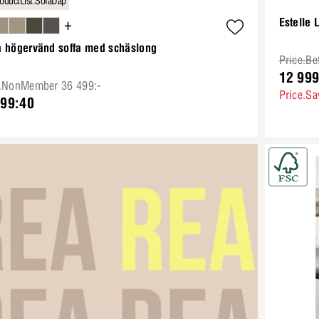
oductList.SofaDap
+
Estelle
a högervänd soffa med schäslong
Price.Be
12 999
e.NonMember 36 499:-
Price.Sa
899:40