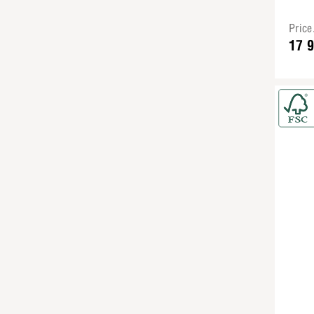
Pric
17 9