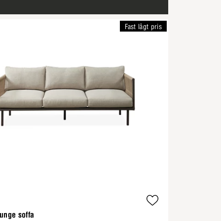
Fast lågt pris
unge soffa