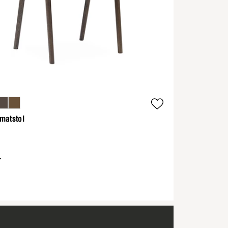
matstol
-