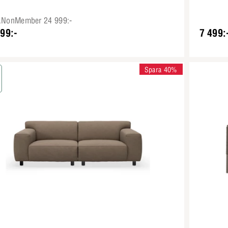
e.NonMember 24 999:-
99:-
7 499:
Spara 40%