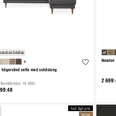
oductList.SofaDap
+
Newton 
a högervänd soffa med schäslong
2 699:
e.NonMember 16 999:-
199:40
Fast lågt pris
Nyhet