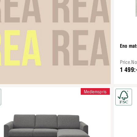
Eno mat
Price.N
1 499:
Medlemspris