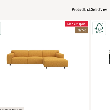
ProductList.SelectView
Medlemspris
Nyhet