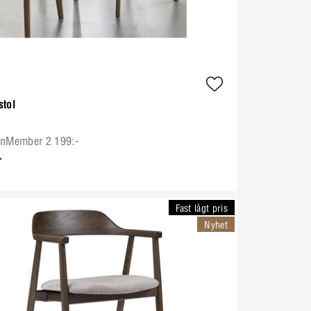
stol
onMember 2 199:-
-
Fast lågt pris
Nyhet