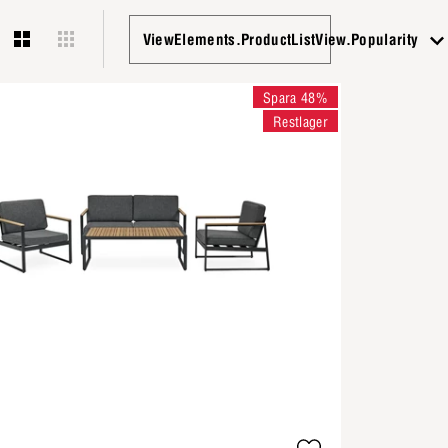
ViewElements.ProductListView.Popularity
Spara 48%
Restlager