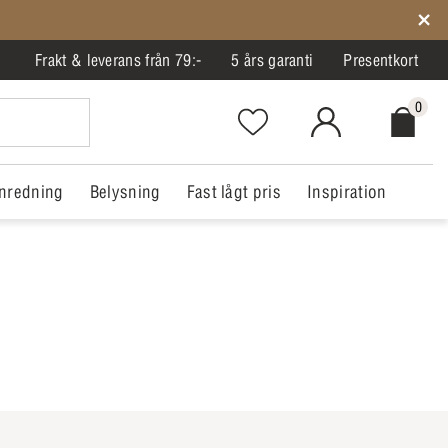
Frakt & leverans från 79:-
5 års garanti
Presentkort
0
Favorites.NavigationButton.Text
MitIlva.Login
Checkout.
nredning
Belysning
Fast lågt pris
Inspiration