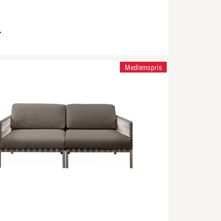
-
Medlemspris