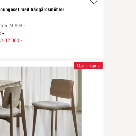
 Loungeset med trädgårdsmöbler
fore 24 999:-
:-
ve 12 000:-
Medlemspris