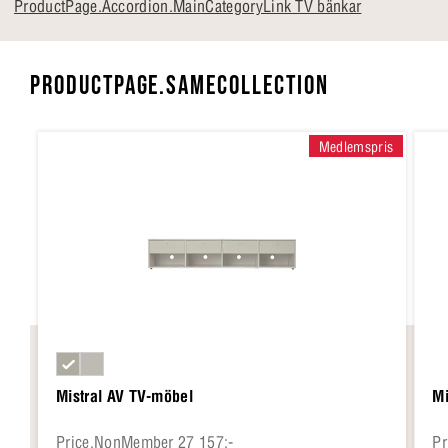
ProductPage.Accordion.MainCategoryLink TV bänkar
PRODUCTPAGE.SAMECOLLECTION
Medlemspris
Mistral AV TV-möbel
Mi
Price.NonMember 27 157:-
Pr