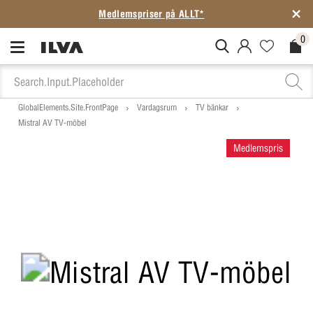
Medlemspriser på ALLT*
0
MitIlva.Login
Favorites.N
Check
GlobalElements.Site.FrontPage
Vardagsrum
TV bänkar
Mistral AV TV-möbel
Medlemspris