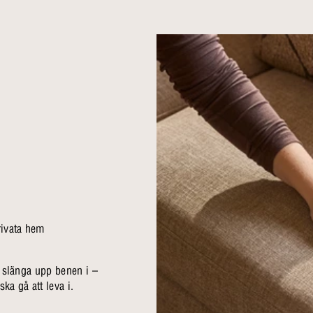
rivata hem
e slänga upp benen i –
ka gå att leva i.