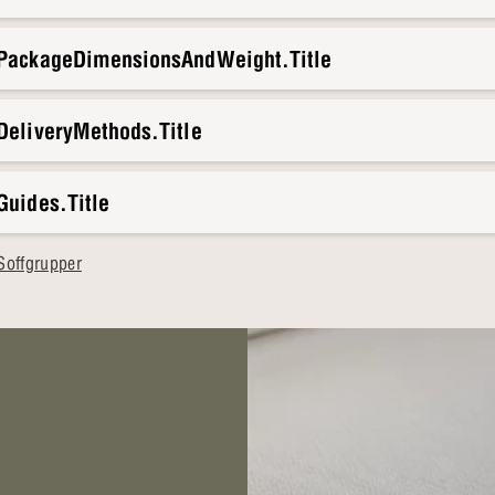
.PackageDimensionsAndWeight.Title
DeliveryMethods.Title
Guides.Title
Soffgrupper