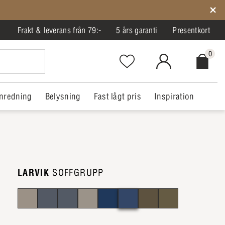
Frakt & leverans från 79:-
5 års garanti
Presentkort
0
Favorites.NavigationButton.Text
MitIlva.Login
Checkout.
nredning
Belysning
Fast lågt pris
Inspiration
LARVIK
SOFFGRUPP