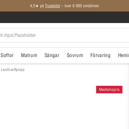
Medlemspriser på ALLT*
Soffor
Matrum
Sängar
Sovrum
Förvaring
Hemi
Larvik soffgrupp
Medlemspris