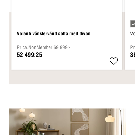
Volanti vänstervänd soffa med divan
Vo
Price.NonMember 69 999:-
Pr
52 499:25
3