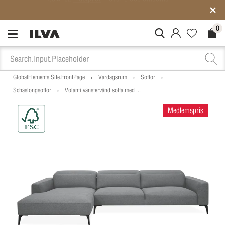
Medlemspriser på ALLT*
0
MitIlva.Login
Favorites.N
Check
GlobalElements.Site.FrontPage
Vardagsrum
Soffor
Schäslongsoffor
Volanti vänstervänd soffa med ...
Medlemspris