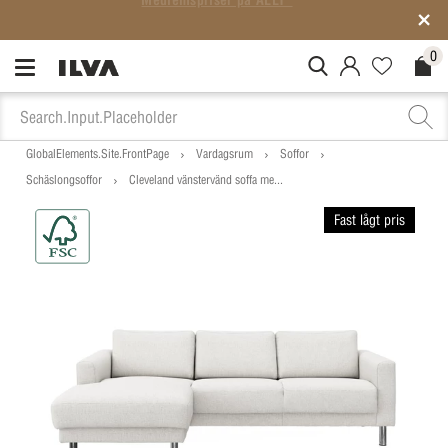
SISTA CHANSEN: Rean slutar på söndag
0
MitIlva.Login
Favorites.N
Check
GlobalElements.Site.FrontPage
Vardagsrum
Soffor
Schäslongsoffor
Cleveland vänstervänd soffa me...
Fast lågt pris