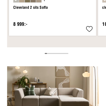
Cleveland 2 sits Soffa
cl
8 999:-
1