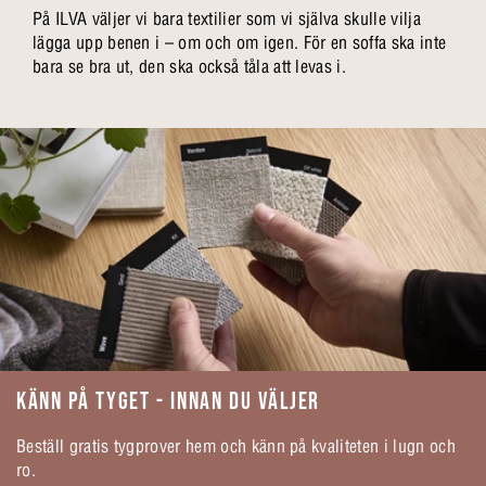
På ILVA väljer vi bara textilier som vi själva skulle vilja
lägga upp benen i – om och om igen. För en soffa ska inte
bara se bra ut, den ska också tåla att levas i.
KÄNN PÅ TYGET - INNAN DU VÄLJER
Beställ gratis tygprover hem och känn på kvaliteten i lugn och
ro.