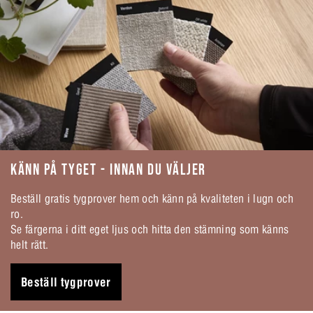
KÄNN PÅ TYGET - INNAN DU VÄLJER
Beställ gratis tygprover hem och känn på kvaliteten i lugn och
ro.
Se färgerna i ditt eget ljus och hitta den stämning som känns
helt rätt.
Beställ tygprover