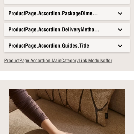
ProductPage.Accordion.PackageDimensionsAndWeight.T
ProductPage.Accordion.DeliveryMethods.Title
ProductPage.Accordion.Guides.Title
ProductPage.Accordion.MainCategoryLink Modulsoffor