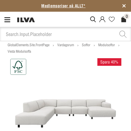
Medlemspriser på ALLT*
0
MitIlva.Login
Favorites.N
Check
GlobalElements.Site.FrontPage
Vardagsrum
Soffor
Modulsoffor
Vesta Modulsoffa
Spara 40%