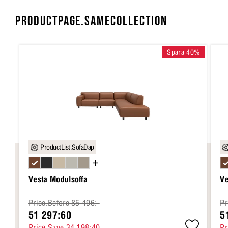
PRODUCTPAGE.SAMECOLLECTION
Spara 40%
ProductList.SofaDap
+
Vesta Modulsoffa
Ve
Price.Before 85 496:-
Pr
51 297:60
5
Price.Save 34 198:40
Pr