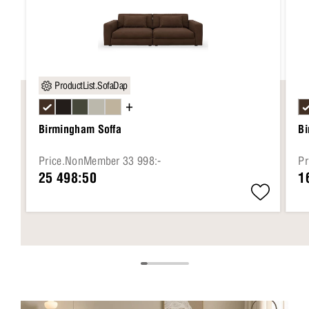
ProductList.SofaDap
+
Birmingham Soffa
B
Price.NonMember 33 998:-
Pr
25 498:50
1