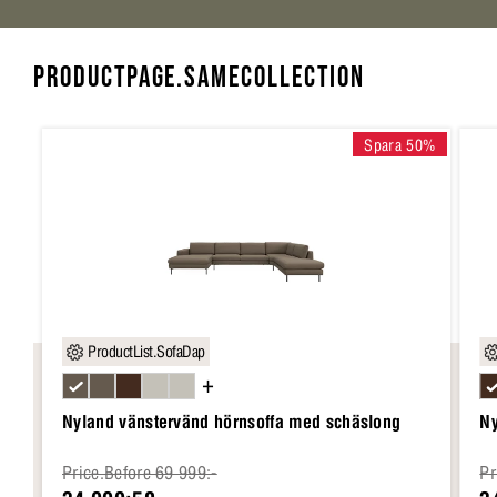
PRODUCTPAGE.SAMECOLLECTION
Spara 50%
ProductList.SofaDap
+
Nyland vänstervänd hörnsoffa med schäslong
Ny
Price.Before 69 999:-
Pr