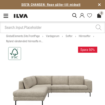
SISTA CHANSEN: Rean gäller till midnatt
0
MitIlva.Login
Favorites.N
Check
GlobalElements.Site.FrontPage
Vardagsrum
Soffor
Hörnsoffor
Nyland vänstervänd hörnsoffa m...
Spara 50%