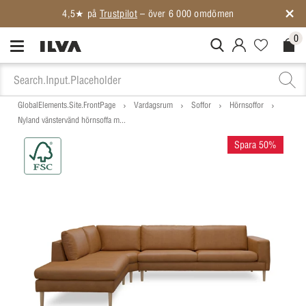
4,5★ på
Trustpilot
– över 6 000 omdömen
0
MitIlva.Login
Favorites.N
Check
GlobalElements.Site.FrontPage
Vardagsrum
Soffor
Hörnsoffor
Nyland vänstervänd hörnsoffa m...
Spara 50%