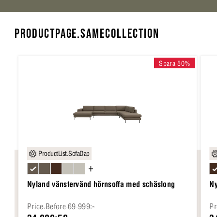
PRODUCTPAGE.SAMECOLLECTION
Spara 50%
ProductList.SofaDap
+
Nyland vänstervänd hörnsoffa med schäslong
Ny
Price.Before 69 999:-
Pr