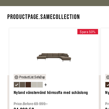
PRODUCTPAGE.SAMECOLLECTION
Spara 50%
ProductList.SofaDap
+
Nyland vänstervänd hörnsoffa med schäslong
Ny
Price.Before 69 999:-
Pr