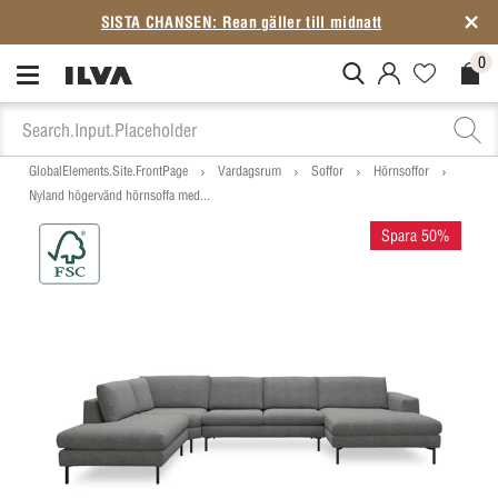
SISTA CHANSEN: Rean gäller till midnatt
0
MitIlva.Login
Favorites.N
Check
GlobalElements.Site.FrontPage
Vardagsrum
Soffor
Hörnsoffor
Nyland högervänd hörnsoffa med...
Spara 50%