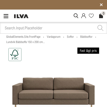
Medlemspriser på ALLT*
0
MitIlva.Login
Favorites.N
Check
GlobalElements.Site.FrontPage
Vardagsrum
Soffor
Bäddsoffor
Lundvik Bäddsoffa 150 x 200 cm...
Fast lågt pris