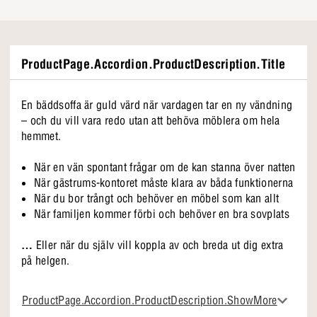
ProductPage.Accordion.ProductDescription.Title
En bäddsoffa är guld värd när vardagen tar en ny vändning
– och du vill vara redo utan att behöva möblera om hela
hemmet.
När en vän spontant frågar om de kan stanna över natten
När gästrums-kontoret måste klara av båda funktionerna
När du bor trångt och behöver en möbel som kan allt
När familjen kommer förbi och behöver en bra sovplats
…
Eller när du själv vill koppla av och breda ut dig extra
på helgen.
Det ska vara enkelt
ProductPage.Accordion.ProductDescription.ShowMore
Du kan gå från soffa till säng på några sekunder. Inga