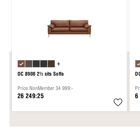
+
DC 8900 2½ sits Soffa
DC
Price.NonMember 34 999:-
Pr
26 249:25
6