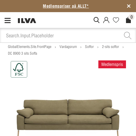
Medlemspriser på ALLT*
0
MitIlva.Login
Favorites.N
Check
GlobalElements.Site.FrontPage
Vardagsrum
Soffor
2-sits soffor
DC 8900 3 sits Soffa
Medlemspris