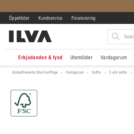
Öppettider
Kundservice
Finansiering
Erbjudanden & fynd
Utemöbler
Vardagsrum
GlobalElements.Site.FrontPage
Vardagsrum
Soffor
2-sits soffor