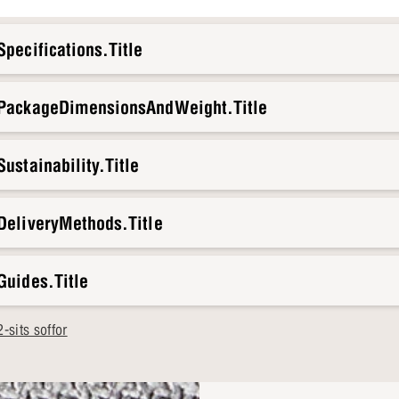
pecifications.Title
.PackageDimensionsAndWeight.Title
ustainability.Title
DeliveryMethods.Title
Guides.Title
sits soffor