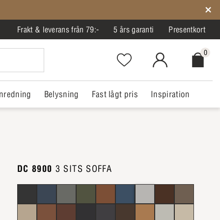
Frakt & leverans från 79:-
5 års garanti
Presentkort
0
Favorites.NavigationButton.Text
MitIlva.Login
Checkout.
nredning
Belysning
Fast lågt pris
Inspiration
DC 8900
3 SITS SOFFA