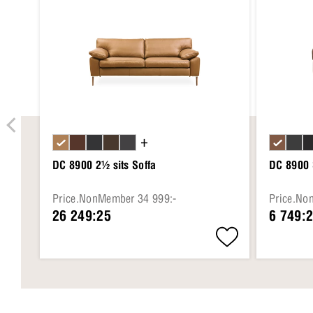
+
DC 8900 2½ sits Soffa
DC 8900 
Price.NonMember 34 999:-
Price.No
26 249:25
6 749: