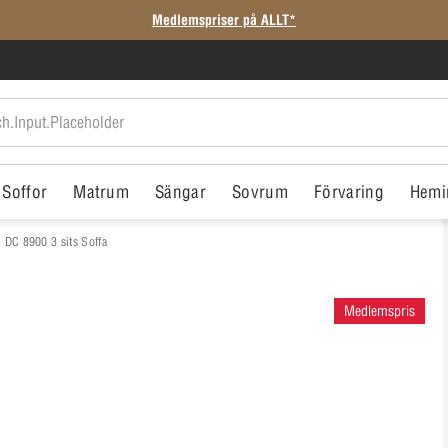
SISTA CHANSEN: Rean slutar på söndag
Soffor
Matrum
Sängar
Sovrum
Förvaring
Hemi
DC 8900 3 sits Soffa
Medlemspris