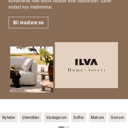
kombineras med andra rabatter eller rabattkoder. Gäller
endast nya medlemmar.
Bli medlem nu
Nyheter
Utemöbler
Vardagsrum
Soffor
Matrum
Sovrum