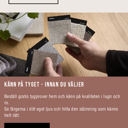
KÄNN PÅ TYGET - INNAN DU VÄLJER
Beställ gratis tygprover hem och känn på kvaliteten i lugn och
ro.
Se färgerna i ditt eget ljus och hitta den stämning som känns
helt rätt.