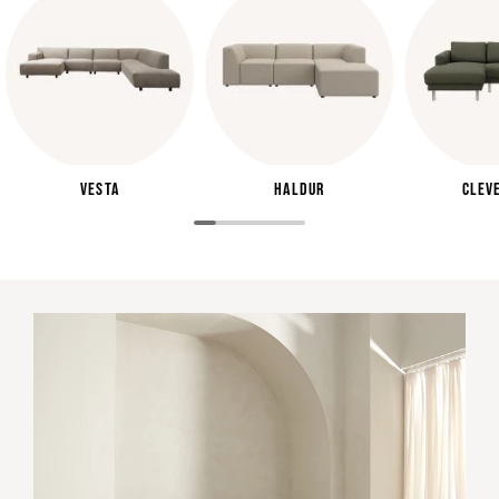
Vesta
Haldur
Clev