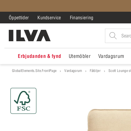
Öppettider
Kundservice
Finansiering
Erbjudanden & fynd
Utemöbler
Vardagsrum
GlobalElements.Site.FrontPage
Vardagsrum
Fåtöljer
Scott Lounge s