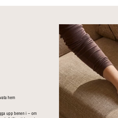
ivata hem
 lägga upp benen i – om