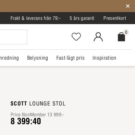
Frakt & leverans från 79:-
5 års garanti
Presentkort
0
Favorites.NavigationButton.Text
MitIlva.Login
Checkout.
nredning
Belysning
Fast lågt pris
Inspiration
SCOTT
LOUNGE STOL
Price.NonMember 13 999:-
8 399:40