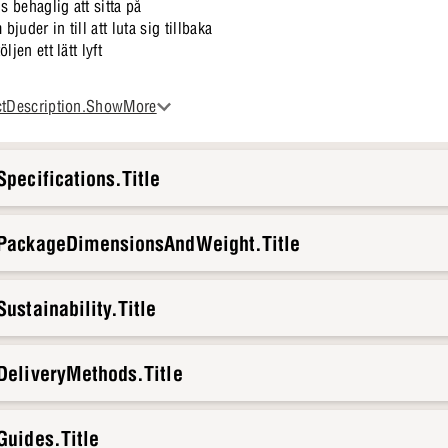
 behaglig att sitta på
uder in till att luta sig tillbaka
jen ett lätt lyft
rgonljuset och de sena kvällstimmarna. Använd fåtöljen vid soffbordet,
ctDescription.ShowMore
e längre. Här får du en plats där det känns naturligt att landa.
pecifications.Title
.PackageDimensionsAndWeight.Title
ustainability.Title
DeliveryMethods.Title
Guides.Title