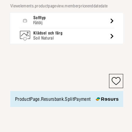
viewelements.productpageview.memberpriceenddatedate
Sofftyp
Fåtölj
Klädsel och färg
Soil Natural
ProductPage.Resursbank.SplitPayment