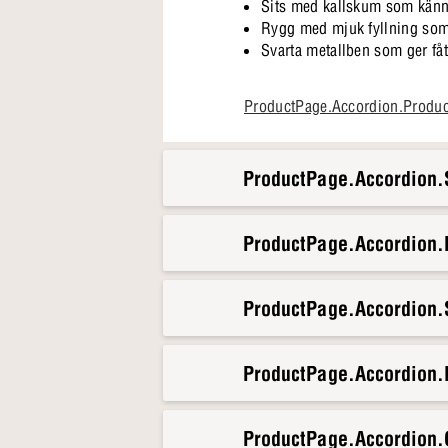
Sits med kallskum som känns
Rygg med mjuk fyllning som bj
Svarta metallben som ger fåtöl
Scott passar in i det stilla mo
ProductPage.Accordion.Produ
sittplats när någon blir kvar lit
ProductPage.Accordion.S
ProductPage.Accordion
ProductPage.Accordion.S
ProductPage.Accordion.
ProductPage.Accordion.