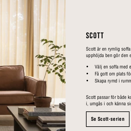
SCOTT
Scott är en rymlig soffa 
upphöjda ben gör den en
Välj en soffa med 
Få gott om plats f
Skapa rymd i rumm
Scott passar för både k
i, umgås i och känna s
Se Scott-serien