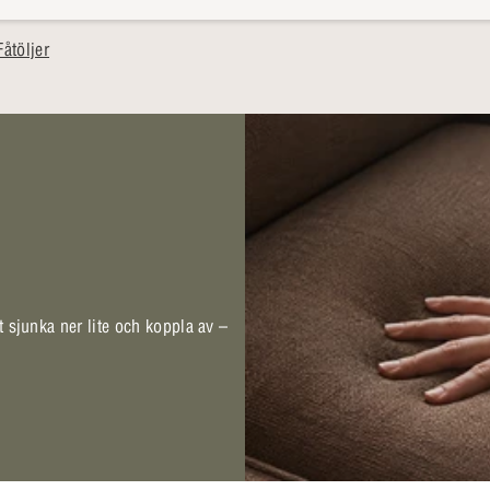
åtöljer
t sjunka ner lite och koppla av –