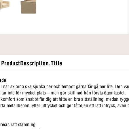
ProductDescription.Title
ande
ill när axlarna ska sjunka ner och tempot gärna får gå ner lite. Den v
 tar inte för mycket plats – men gör skillnad från första ögonkastet.
 komfort som snabbt får dig att hitta en bra sittställning, medan ry
 metallbenen lyfter uttrycket och ger fåtöljen ett lätt intryck, även 
ecis rätt stämning