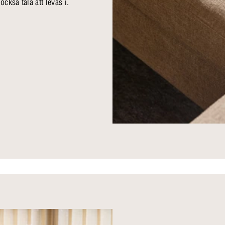
ckså tåla att levas i.