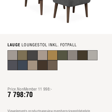
LAUGE
LOUNGESTOL INKL. FOTPALL
Price.NonMember 11 998:-
7 798:70
viewelements.productpageview.memberpriceenddatedate