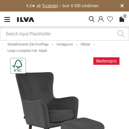
4,5★ på
Trustpilot
– över 6 000 omdömen
0
MitIlva.Login
Favorites.N
Check
GlobalElements.Site.FrontPage
Vardagsrum
Fåtöljer
Lauge Loungestol inkl. fotpall
Medlemspris