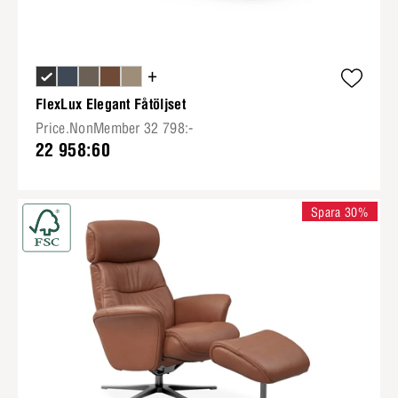
+
FlexLux Elegant Fåtöljset
Price.NonMember 32 798:-
22 958:60
Spara 30%