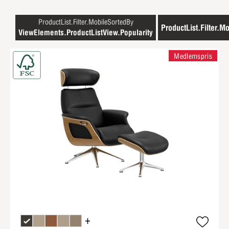
ProductList.Filter.MobileSortedBy
ProductList.Filter.Mo
ViewElements.ProductListView.Popularity
Medlemspris
+