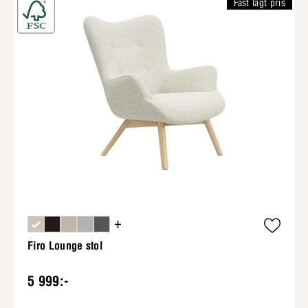
Fast lågt pris
+
Firo Lounge stol
5 999:-