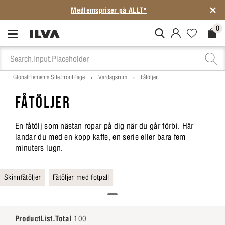
Medlemspriser på ALLT*
0
MitIlva.Login
Favorites.N
Check
GlobalElements.Site.FrontPage
Vardagsrum
Fåtöljer
FÅTÖLJER
En fåtölj som nästan ropar på dig när du går förbi. Här
landar du med en kopp kaffe, en serie eller bara fem
minuters lugn.
Skinnfåtöljer
Fåtöljer med fotpall
ProductList.Total
100