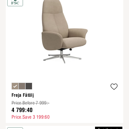
Freja Fåtölj
Price.Before 7 999:-
4 799:40
Price.Save 3 199:60