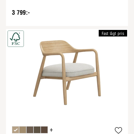
3 799:-
Fast lågt pris
+