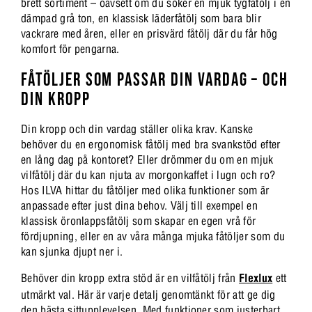
brett sortiment – oavsett om du söker en mjuk tygfåtölj i en
dämpad grå ton, en klassisk läderfåtölj som bara blir
vackrare med åren, eller en prisvärd fåtölj där du får hög
komfort för pengarna.
FÅTÖLJER SOM PASSAR DIN VARDAG – OCH
DIN KROPP
Din kropp och din vardag ställer olika krav. Kanske
behöver du en ergonomisk fåtölj med bra svankstöd efter
en lång dag på kontoret? Eller drömmer du om en mjuk
vilfåtölj där du kan njuta av morgonkaffet i lugn och ro?
Hos ILVA hittar du fåtöljer med olika funktioner som är
anpassade efter just dina behov. Välj till exempel en
klassisk öronlappsfåtölj som skapar en egen vrå för
fördjupning, eller en av våra många mjuka fåtöljer som du
kan sjunka djupt ner i.
Behöver din kropp extra stöd är en vilfåtölj från
Flexlux
ett
utmärkt val. Här är varje detalj genomtänkt för att ge dig
den bästa sittupplevelsen. Med funktioner som justerbart