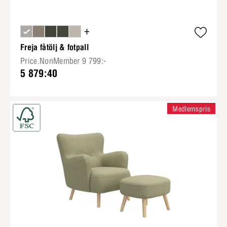
+
Freja fåtölj & fotpall
Price.NonMember 9 799:-
5 879:40
Medlemspris