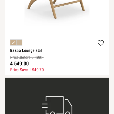
Bastia Lounge stol
Price.Before 6 499:-
4 549:30
Price.Save 1 949:70