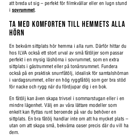
att breda ut sig – perfekt för filmkvällar eller en lugn stund
i
sovrummet
.
TA MED KOMFORTEN TILL HEMMETS ALLA
HÖRN
En bekväm sittplats hör hemma i alla rum. Därför hittar du
hos ILVA också ett stort urval av små fåtöljer som passar
perfekt i en mysig läshörna i sovrummet, som en extra
sittplats i gästrummet eller på tonårsrummet. Fundera
också på en praktisk snurrfåtölj, idealisk för samtalshörnan
i vardagsrummet, eller en hög ryggfåtölj som ger bra stöd
för nacke och rygg när du fördjupar dig i en bok.
En fåtölj kan även skapa trivsel i sommarstugan eller i en
mindre lägenhet. Välj en av våra lättare modeller som
enkelt kan flyttas runt beroende på var du behöver en
sittplats. En bra fåtölj handlar inte om att ha mycket plats –
utan om att skapa små, bekväma oaser precis där du vill ha
dem.