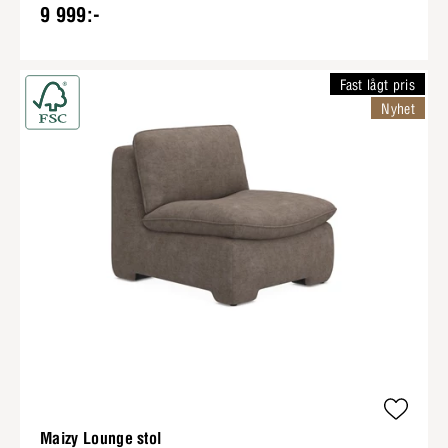
9 999:-
Fast lågt pris
Nyhet
Maizy Lounge stol