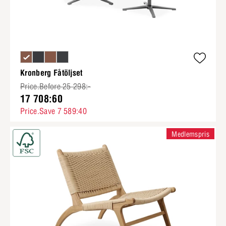
Kronberg Fåtöljset
Price.Before 25 298:-
17 708:60
Price.Save 7 589:40
Medlemspris