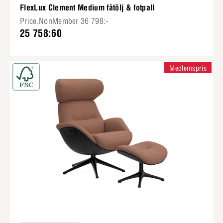
FlexLux Clement Medium fåtölj & fotpall
Price.NonMember 36 798:-
25 758:60
Medlemspris