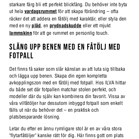
starkare färg bli ett perfekt blickfång. Du behöver inte byta
ut hela
vardagsrummet
för att skapa förändring – ofta
räcker det att addera en fåtölj med karaktär, eller styla den
med en ny
pläd
, en
prydnadskudde
eller ett mjukt
lammskinn
för att ge rummet en personlig touch.
SLÄNG UPP BENEN MED EN FÅTÖLJ MED
FOTPALL
Det finns få saker som slår känslan av att luta sig tillbaka
och lägga upp benen. Skapa din egen kompletta
avkopplingszon med en fåtölj med fotpall. Hos ILVA hittar
du både set där fotpallen matchar stolen perfekt, och
modeller där du själv kan kombinera din favorit. Vissa av
våra vilfåtöljer har dessutom inbyggd fotpall som enkelt
fälls ut när du behöver det – en praktisk och
platsbesparande lösning.
Letar du efter en ännu rymligare stol är en av våra stora
"flytarfåtöljer" kanske rätt för dig. Här finns gott om plats