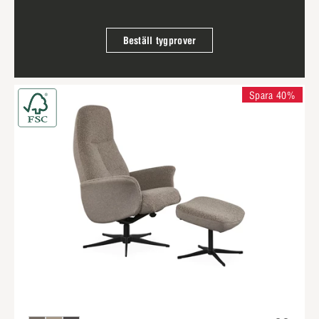
Beställ tygprover
Spara 40%