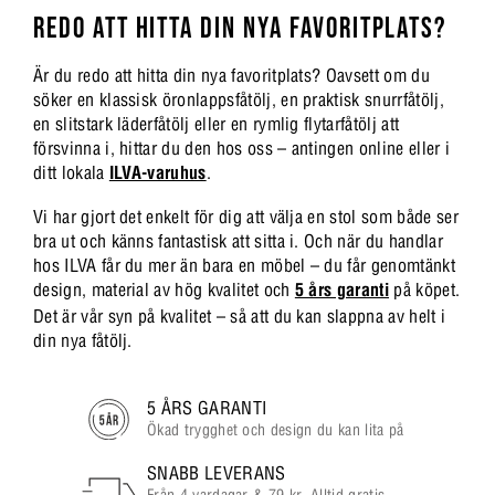
REDO ATT HITTA DIN NYA FAVORITPLATS?
Är du redo att hitta din nya favoritplats? Oavsett om du
söker en klassisk öronlappsfåtölj, en praktisk snurrfåtölj,
en slitstark läderfåtölj eller en rymlig flytarfåtölj att
försvinna i, hittar du den hos oss – antingen online eller i
ditt lokala
ILVA-varuhus
.
Vi har gjort det enkelt för dig att välja en stol som både ser
bra ut och känns fantastisk att sitta i. Och när du handlar
hos ILVA får du mer än bara en möbel – du får genomtänkt
design, material av hög kvalitet och
5 års garanti
på köpet.
Det är vår syn på kvalitet – så att du kan slappna av helt i
din nya fåtölj.
5 ÅRS GARANTI
Ökad trygghet och design du kan lita på
SNABB LEVERANS
Från 4 vardagar & 79 kr. Alltid gratis