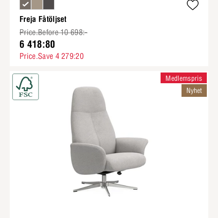
Freja Fåtöljset
Price.Before 10 698:-
6 418:80
Price.Save 4 279:20
Medlemspris
Nyhet