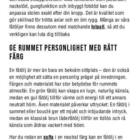
nackstöd, gungfunktion och inbyggt fotstöd kan du
anpassa stolen exakt efter din kropp. Det är kvalitet som
gör skillnad för trötta axlar och en öm rygg. Många av våra
fåtöljer finns dessutom med matchande
fotpall
, så att du
verkligen kan luta dig tillbaka
GE RUMMET PERSONLIGHET MED RÄTT
FÄRG
En fåtölj är mer än bara en bekväm sittplats – den är också
en möjlighet att sätta en personlig prägel på inredningen.
Färgen och materialet har stor betydelse för rummets
atmosfär. En grön fåtölj kan skapa en lugn, naturlig känsla,
medan en gul fåtölj tillför värme och energi till ett annars
neutralt hörn. Även materialet påverkar uttrycket: En fåtölj i
sammet eller bouclé ger ett mjukt och inbjudande intryck,
medan en klassisk brun läderfåtölj tillför en tidlös och rå
känsla som åldras vackert med tiden.
Har du redan en
soffa
i en neutral färg kan en fåtölj i en