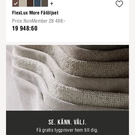
+
FlexLux More Fåtöljset
Price.NonMember 28 498:-
19 948:60
SE. KÄNN. VÄLJ.
Få gratis tygprover hem till dig.