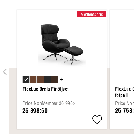
Medlemspris
+
FlexLux Brela Fåtöljset
FlexLux 
fotpall
Price.NonMember 36 998:-
Price.No
25 898:60
25 758