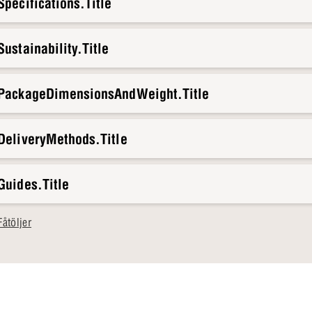
pecifications.Title
ustainability.Title
.PackageDimensionsAndWeight.Title
DeliveryMethods.Title
Guides.Title
åtöljer