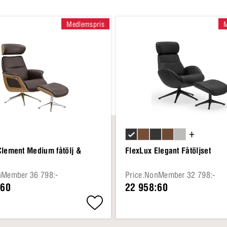
Medlemspris
+
Clement Medium fåtölj &
FlexLux Elegant Fåtöljset
nMember 36 798:-
Price.NonMember 32 798:-
:60
22 958:60