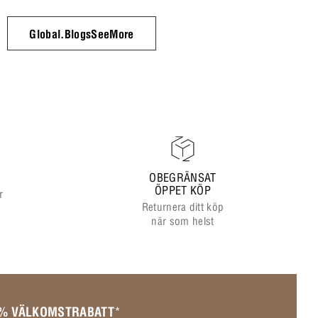
Global.BlogsSeeMore
OBEGRÄNSAT
ÖPPET KÖP
r
Returnera ditt köp
när som helst
 % VÄLKOMSTRABATT
*