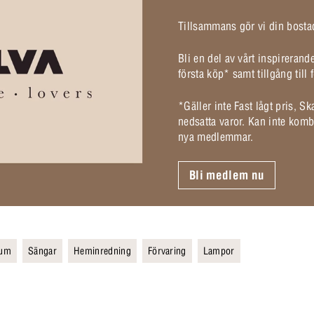
Tillsammans gör vi din bostad
Bli en del av vårt inspireran
första köp* samt tillgång til
*Gäller inte Fast lågt pris, S
nedsatta varor. Kan inte komb
nya medlemmar.
Bli medlem nu
rum
Sängar
Heminredning
Förvaring
Lampor