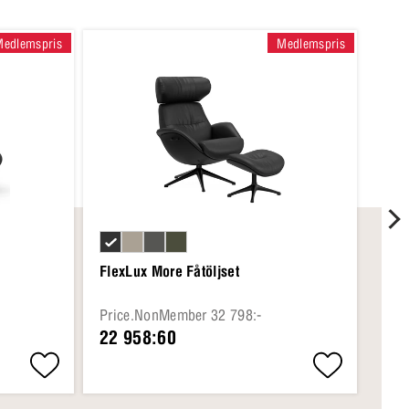
Medlemspris
Medlemspris
FlexLux More Fåtöljset
Fle
Price.NonMember 32 798:-
Pri
22 958:60
20 