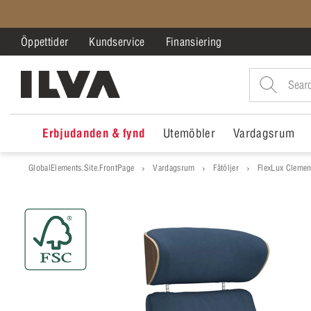
Öppettider
Kundservice
Finansiering
Erbjudanden & fynd
Utemöbler
Vardagsrum
GlobalElements.Site.FrontPage
Vardagsrum
Fåtöljer
FlexLux Clement