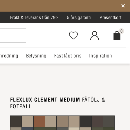
Frakt & leverans från 79:-
5 års garanti
Presentkort
0
Favorites.NavigationButton.Text
MitIlva.Login
Checkout.
nredning
Belysning
Fast lågt pris
Inspiration
FLEXLUX CLEMENT MEDIUM
FÅTÖLJ &
FOTPALL