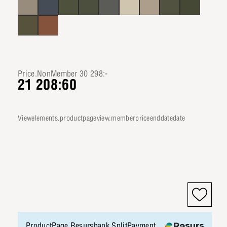
Price.NonMember 30 298:-
21 208:60
viewelements.productpageview.memberpriceenddatedate
ProductPage.Resursbank.SplitPayment