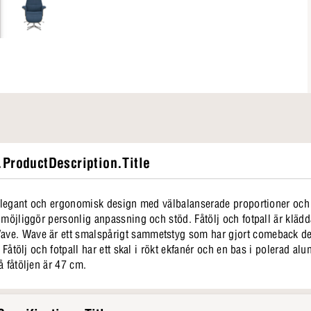
ProductDescription.Title
n elegant och ergonomisk design med välbalanserade proportioner och
 möjliggör personlig anpassning och stöd. Fåtölj och fotpall är klädda
ve. Wave är ett smalspårigt sammetstyg som har gjort comeback de 
. Fåtölj och fotpall har ett skal i rökt ekfanér och en bas i polerad 
å fåtöljen är 47 cm.