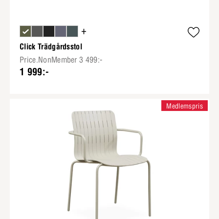
+
Click Trädgårdsstol
Price.NonMember 3 499:-
1 999:-
Medlemspris