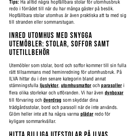
Tips:
Ha alltid några hopfällbara stolar för utomhusbruk
redo i förrådet till när du har många gäster på besök.
Hopfällbara stolar utomhus är även praktiska att ta med sig
till stranden eller sommarstugan.
INRED UTOMHUS MED SNYGGA
UTEMÖBLER: STOLAR, SOFFOR SAMT
UTETILLBEHÖR
Utemöbler som stolar, bord och soffor kommer till sin fulla
rätt tillsammans med heminredning för utomhusbruk. På
ILVA hittar du i den senare kategorin bland annat
stämningsfulla
ljuslyktor
,
utomhusmattor
och
parasoller
i
flera olika storlekar och utföranden. Vi har även
dynboxar
till förvaring och
överdrag
som skyddar dina
trädgårdsstolar, bord och parasoll när de inte används.
Glöm heller inte att ha några varma
plädar
redo för
kyligare sommarkvällar.
HITTA BILLIGA UTESTOLAR PÅ ILVAS