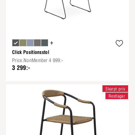
+
Click Positionsstol
Price.NonMember 4 999:-
3 299:-
Skarpt pris
Restlager