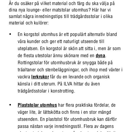
Är du osäker på vilket material och färg du ska välja på
dina nya lounge- eller matstolar utomhus? Här har vi
samlat några inredningstips till trädgårdsstolar i olika
material och kulörer:
En korgstol utomhus är ett populärt alternativ bland
våra kunder och ger ett naturligt utseende till
uteplatsen. En korgstol är skön att sitta i, men är som
de flesta utestolar ännu skönare med en
dyna
.
Rottingstolar för utomhusbruk är snygga både på
träaltaner och stenbeläggningar, och ihop med växter i
vackra
lerkrukor
får du en levande och organisk
känsla i ditt uterum. På ILVA hittar du även
trädgårdsstolar i konstrotting.
Plaststolar utomhus
har flera praktiska fördelar, de
väger lite, är lättskötta och finns i en stor mängd
utseenden. En plaststol för utomhusbruk kan därför
passa nästan varje inredningsstil. Flera av dagens