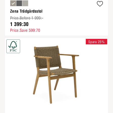
Zena Trädgårdsstol
Price.Before 1 999:-
1 399:30
Price.Save 599:70
Spara 25%