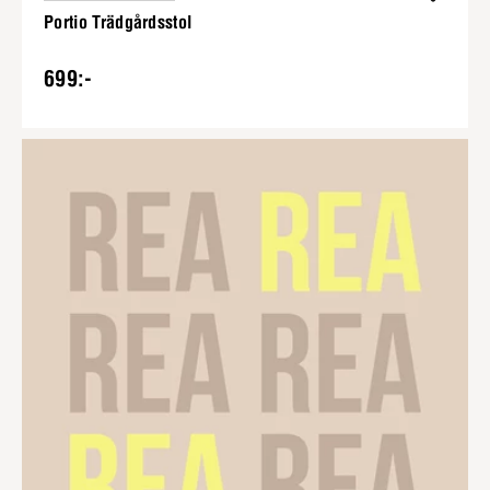
Portio Trädgårdsstol
699:-