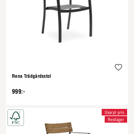
Rena Trädgårdsstol
999:-
Skarpt pris
Restlager