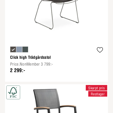
Click high Trädgårdsstol
Price.NonMember 3 799:-
2 299:-
Skarpt pris
Restlager