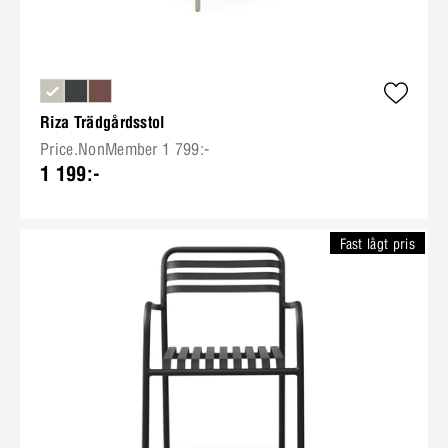
Riza Trädgårdsstol
Price.NonMember 1 799:-
1 199:-
Fast lågt pris