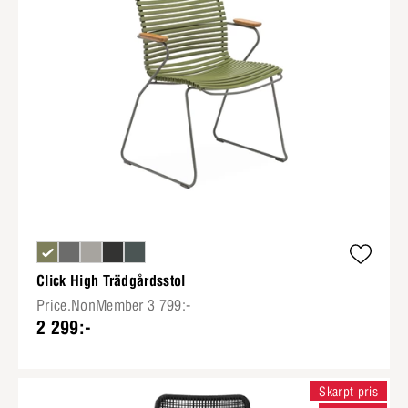
Click High Trädgårdsstol
Price.NonMember 3 799:-
2 299:-
Skarpt pris