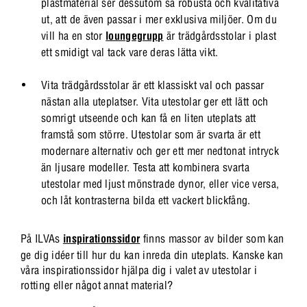
plastmaterial ser dessutom så robusta och kvalitativa
ut, att de även passar i mer exklusiva miljöer. Om du
vill ha en stor
loungegrupp
är trädgårdsstolar i plast
ett smidigt val tack vare deras lätta vikt.
Vita trädgårdsstolar är ett klassiskt val och passar
nästan alla uteplatser. Vita utestolar ger ett lätt och
somrigt utseende och kan få en liten uteplats att
framstå som större. Utestolar som är svarta är ett
modernare alternativ och ger ett mer nedtonat intryck
än ljusare modeller. Testa att kombinera svarta
utestolar med ljust mönstrade dynor, eller vice versa,
och låt kontrasterna bilda ett vackert blickfång.
På ILVAs
inspirationssidor
finns massor av bilder som kan
ge dig idéer till hur du kan inreda din uteplats. Kanske kan
våra inspirationssidor hjälpa dig i valet av utestolar i
rotting eller något annat material?