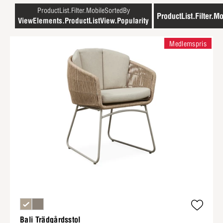
ProductList.Filter.MobileSortedBy
ProductList.Filter.Mo
ViewElements.ProductListView.Popularity
Medlemspris
Bali Trädgårdsstol