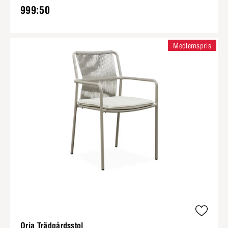
999:50
Medlemspris
Oria Trädgårdsstol