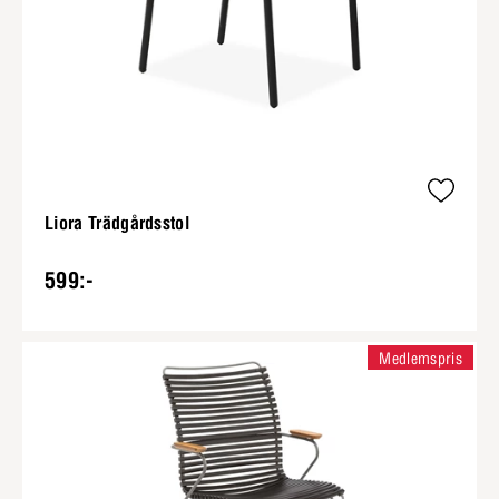
Liora Trädgårdsstol
599:-
Medlemspris