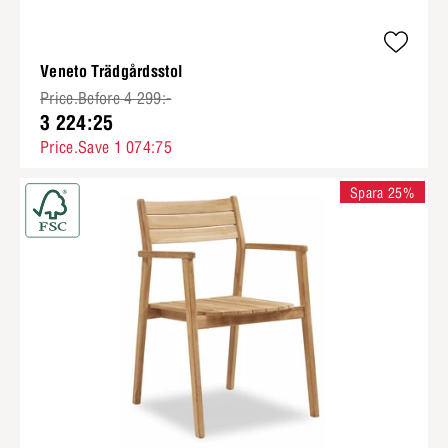
Veneto Trädgårdsstol
Price.Before 4 299:-
3 224:25
Price.Save 1 074:75
Spara 25%