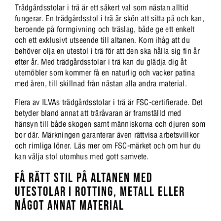
Trädgårdsstolar i trä är ett säkert val som nästan alltid
fungerar. En trädgårdsstol i trä är skön att sitta på och kan,
beroende på formgivning och träslag, både ge ett enkelt
och ett exklusivt utseende till altanen. Kom ihåg att du
behöver olja en utestol i trä för att den ska hålla sig fin år
efter år. Med trädgårdsstolar i trä kan du glädja dig åt
utemöbler som kommer få en naturlig och vacker patina
med åren, till skillnad från nästan alla andra material.
Flera av ILVAs trädgårdsstolar i trä är FSC-certifierade. Det
betyder bland annat att träråvaran är framställd med
hänsyn till både skogen samt människorna och djuren som
bor där. Märkningen garanterar även rättvisa arbetsvillkor
och rimliga löner. Läs mer om FSC-märket och om hur du
kan välja stol utomhus med gott samvete.
FÅ RÄTT STIL PÅ ALTANEN MED
UTESTOLAR I ROTTING, METALL ELLER
NÅGOT ANNAT MATERIAL