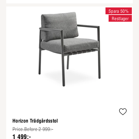
Spara 50%
Restlager
Horizon Trädgårdsstol
Price.Before 2 999:-
1 499:-