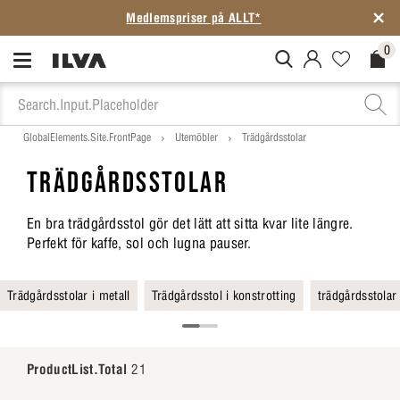
Medlemspriser på ALLT*
0
MitIlva.Login
Favorites.N
Check
GlobalElements.Site.FrontPage
Utemöbler
Trädgårdsstolar
TRÄDGÅRDSSTOLAR
En bra trädgårdsstol gör det lätt att sitta kvar lite längre.
Perfekt för kaffe, sol och lugna pauser.
Trädgårdsstolar i metall
Trädgårdsstol i konstrotting
trädgårdsstolar 
ProductList.Total
21