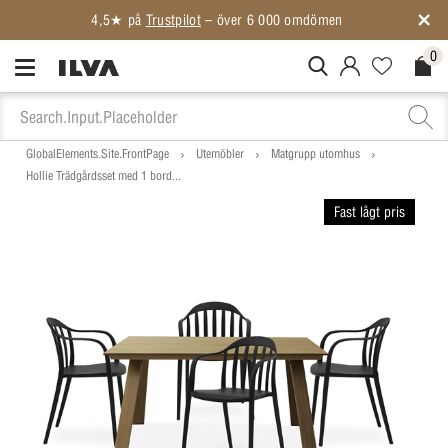
0
MitIlva.Login
Favorites.N
Check
GlobalElements.Site.FrontPage
Utemöbler
Matgrupp utomhus
Hollie Trädgårdsset med 1 bord...
Fast lågt pris