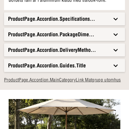
Bordets ram är i aluminium klädd med trälook-folie.
ProductPage.Accordion.Specifications.Title
ProductPage.Accordion.PackageDimensionsAndWeight.T
ProductPage.Accordion.DeliveryMethods.Title
ProductPage.Accordion.Guides.Title
ProductPage.Accordion.MainCategoryLink Matgrupp utomhus