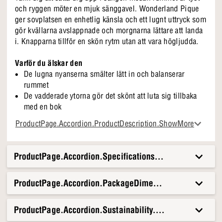
och ryggen möter en mjuk sänggavel. Wonderland Pique
ger sovplatsen en enhetlig känsla och ett lugnt uttryck som
gör kvällarna avslappnade och morgnarna lättare att landa
i. Knapparna tillför en skön rytm utan att vara högljudda.
Varför du älskar den
De lugna nyanserna smälter lätt in och balanserar
rummet
De vadderade ytorna gör det skönt att luta sig tillbaka
med en bok
Breda formen samlar sängen och skapar fokus i rummet
ProductPage.Accordion.ProductDescription.ShowMore
Knappdetaljerna ger en klassisk touch och lugn för ögat
En enkel start på dagen
ProductPage.Accordion.Specifications.Title
När gardinerna öppnas för morgonljuset, hjälper
sänggaveln till att få sovrummet att kännas ljust och vaket.
ProductPage.Accordion.PackageDimensionsAndWeight.T
Tonen känns fräsch och den lugna formen gör det lätt att
starta dagen utan att det blir stökigt runt omkring. Då blir
sängen inte bara platsen där du sover, utan också en mysig
ProductPage.Accordion.Sustainability.Title
plats för de första stunderna, den varma koppen i handen