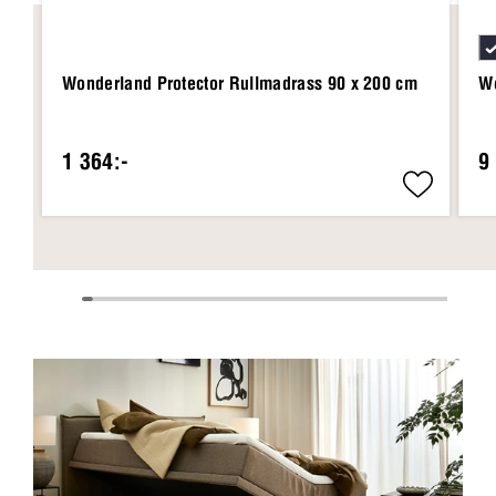
Wonderland Protector Rullmadrass 90 x 200 cm
Wo
1 364:-
9