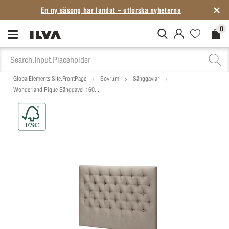
En ny säsong har landat – utforska nyheterna
0
MitIlva.Login
Favorites.N
Check
GlobalElements.Site.FrontPage
Sovrum
Sänggavlar
Wonderland Pique Sänggavel 160...