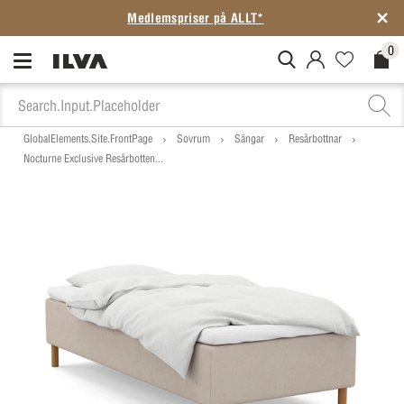
Medlemspriser på ALLT*
0
MitIlva.Login
Favorites.N
Check
GlobalElements.Site.FrontPage
Sovrum
Sängar
Resårbottnar
Nocturne Exclusive Resårbotten...