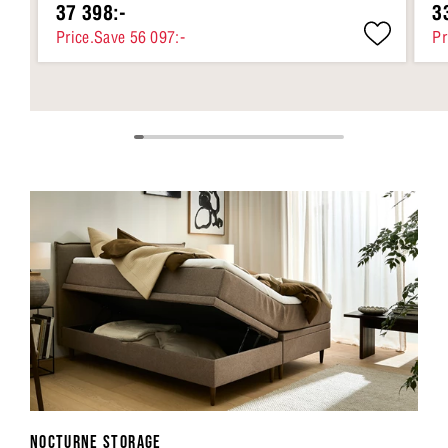
37 398:-
3
Price.Save 56 097:-
Pr
NOCTURNE STORAGE