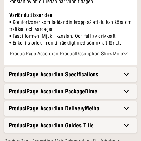
känslan av att du redan har vunnit dagen.
Varför du älskar den
• Komfortzoner som laddar din kropp så att du kan köra om
trafiken och vardagen
• Fast i formen. Mjuk i känslan. Och full av drivkraft
• Enkel i storlek, men tillräckligt med sömnkraft för att
vända upp och ner på hela dagen
ProductPage.Accordion.ProductDescription.ShowMore
Ben och sänggavel som tillval köps separat - så att du kan
välja exakt den look du vill vakna till.
ProductPage.Accordion.Specifications.Title
Lyx i lager
Inuti hittar du alla de bra sakerna: madrasskonstruktion i 2
ProductPage.Accordion.PackageDimensionsAndWeight.T
lager med Hyper Soft-skum och 7 komfortzoner som stöder
dig exakt där du behöver det. Du får en toppmadrass med
ett tvättbart klädsel så att du kan börja varje dag med att
ProductPage.Accordion.DeliveryMethods.Title
känna dig fräsch.
ProductPage.Accordion.Guides.Title
Och oroa dig inte...
Du får upp till 90 nätter på dig att testa om ni passar ihop.
Men vi säger bara det: Den här sängen har personlighet -
ProductPage.Accordion.MainCategoryLink Resårbottnar